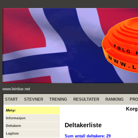
www.leirdue.net
START
STEVNER
TRENING
RESULTATER
RANKING
PR
Korg
Meny:
Informasjon
Deltakerliste
Deltakere
Lagliste
Sum antall deltakere: 29