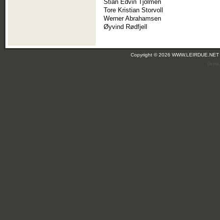
Stian Edvin Tjolmen
Tore Kristian Storvoll
Werner Abrahamsen
Øyvind Rødfjell
Copyright © 2026 WWW.LEIRDUE.NET
(leir