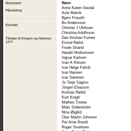
Navn
Resultater
Anne Karen Vasdal
Påmelding
Asle Malvik
Bjørn Finseth
Bo Andersson
Kontakt
Christer J Ulriksen
Christina Adolfsson
Dan Kristian Furnes
Tilbake til Korgen og Hemnes
J.F.F
Eivind Røilid
Frode Strand
Harald Hindrumsen
Ingvar Karlsen
Ivan K Kleven
Ivar Helge Følvik
Ivar Hansen
Ivar Sæteren
Jo Terje Sagmo
Jörgen Eliasson
Kristian Røilid
Kurt Krogh
Matheo Trones
Mats Söderström
Nina Øigård
Olav Martin Johnsen
Per Arne Ånonli
Roger Sivertsen