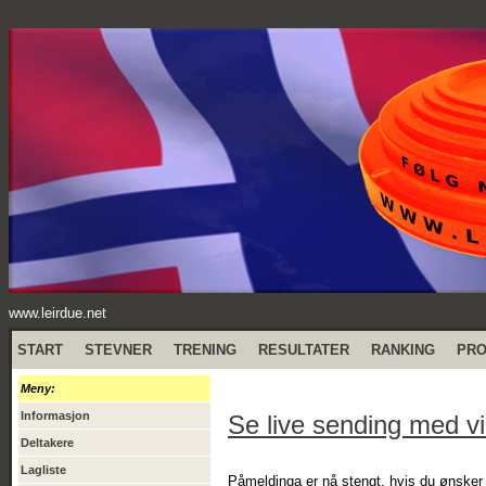
www.leirdue.net
START
STEVNER
TRENING
RESULTATER
RANKING
PR
Meny:
Informasjon
Se live sending med vi
Deltakere
Lagliste
Påmeldinga er nå stengt, hvis du ønsker