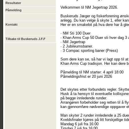
Resultater
Velkommen til NM Jegertrap 2026.
Påmelding
Buskeruds Jæger og fiskerforening ønske
anlegg. Du kan velge å skyte 1, eller kan
Her er en smakebit på hva dere har å gled
Kontakt
· NM Sti 100 Duer
· Khan Arms Cup 50 Duer sti hver dag 3 
Tilbake til Buskeruds J.F.F
· NM Jegertrap
· 2 Jubileumsbaner.
· 3 Compac sporting baner (Press)
Som dere kan se, så har vi lagt opp til at
Khan Arms Cup tradisjon. Her kan dere b
Påmelding til NM starter: 4 april 18:00
Påmeldingsfrist er 20 juni 2026
Det skytes etter forbundets regler. Skytt
Husk å ta hensyn til eventuelle kollisjon
på begge innledende runder.
Arrangøren forbeholder seg retten til å fl
kan gjennomføre nødvendige oppgaver ett
Man skyter 2 runder innledende a 25 duer,
Kveldsfinaler kjøres på litt forskjellige ti
Mandag 6 juli fra 16:00
Tirsdag 7 juli fra 16:00