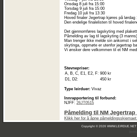
Onsdag 8 juli fra 15:00
Torsdag 9 juli fra 15:00
Fredag 10 juli fra 13:30
Hoved finaler Jegertrap kjøres på lørdag 1
Den endelige finalelisten til hoved final
Det gjennomføres lagskyting med plaketter
Påmelding av lag til lagskyting (3 manns) 
Man trenger ikke melde sin ankomst i se
skytinga, oppmøte er utenfor jegertrap b
Vi ønsker dere velkommen til et NM med
Stevnepriser:
A, B, C, E1, E2, F:
900 kr
D1, D2:
450 kr
Type leirduer:
Vivaz
Innrapportering til forbund:
NJFF:
26JT0515
Påmelding til NM Jegertrap
Klikk her for å åpne påmeldingsskjemaet
Copyright © 2026 WWW.LEIRDUE.NET
(leir