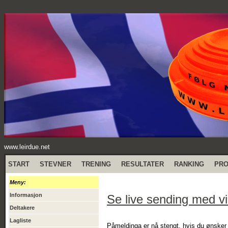
www.leirdue.net
START
STEVNER
TRENING
RESULTATER
RANKING
PR
Meny:
Informasjon
Se live sending med vi
Deltakere
Lagliste
Påmeldinga er nå stengt, hvis du ønsker