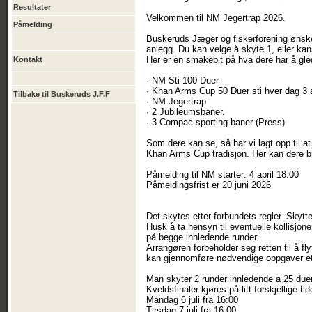
Resultater
Velkommen til NM Jegertrap 2026.
Påmelding
Buskeruds Jæger og fiskerforening ønske
anlegg. Du kan velge å skyte 1, eller kan
Her er en smakebit på hva dere har å gled
Kontakt
· NM Sti 100 Duer
· Khan Arms Cup 50 Duer sti hver dag 3 
Tilbake til Buskeruds J.F.F
· NM Jegertrap
· 2 Jubileumsbaner.
· 3 Compac sporting baner (Press)
Som dere kan se, så har vi lagt opp til at
Khan Arms Cup tradisjon. Her kan dere b
Påmelding til NM starter: 4 april 18:00
Påmeldingsfrist er 20 juni 2026
Det skytes etter forbundets regler. Skytt
Husk å ta hensyn til eventuelle kollisjon
på begge innledende runder.
Arrangøren forbeholder seg retten til å fl
kan gjennomføre nødvendige oppgaver ett
Man skyter 2 runder innledende a 25 duer,
Kveldsfinaler kjøres på litt forskjellige ti
Mandag 6 juli fra 16:00
Tirsdag 7 juli fra 16:00