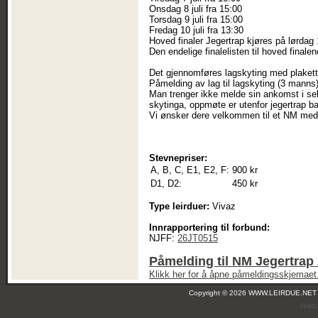
Onsdag 8 juli fra 15:00
Torsdag 9 juli fra 15:00
Fredag 10 juli fra 13:30
Hoved finaler Jegertrap kjøres på lørdag 1
Den endelige finalelisten til hoved final
Det gjennomføres lagskyting med plaketter
Påmelding av lag til lagskyting (3 manns) 
Man trenger ikke melde sin ankomst i se
skytinga, oppmøte er utenfor jegertrap b
Vi ønsker dere velkommen til et NM med
Stevnepriser:
A, B, C, E1, E2, F:
900 kr
D1, D2:
450 kr
Type leirduer:
Vivaz
Innrapportering til forbund:
NJFF:
26JT0515
Påmelding til NM Jegertrap
Klikk her for å åpne påmeldingsskjemaet
Copyright © 2026 WWW.LEIRDUE.NET
(leir