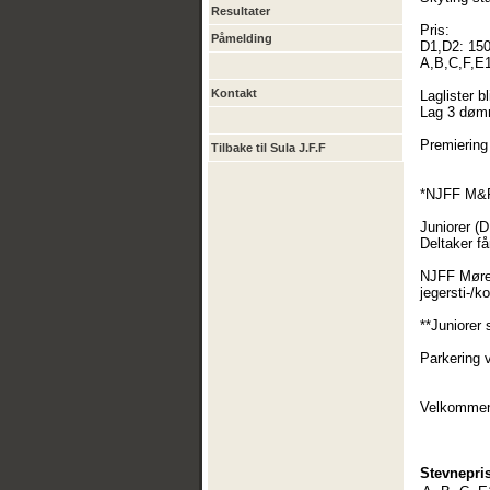
Resultater
Pris:
Påmelding
D1,D2: 15
A,B,C,F,E1
Kontakt
Laglister b
Lag 3 dømm
Premiering 
Tilbake til Sula J.F.F
*NJFF M&R
Juniorer (
Deltaker f
NJFF Møre 
jegersti-/k
**Juniorer 
Parkering 
Velkommen
Stevnepris