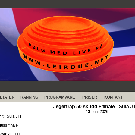
LTATER
RANKING
PROGRAMVARE
PRISER
KONTAKT
Jegertrap 50 skudd + finale - Sula J.
13. juni 2026
til Sula JFF
luss finale
rter kl 10 00.