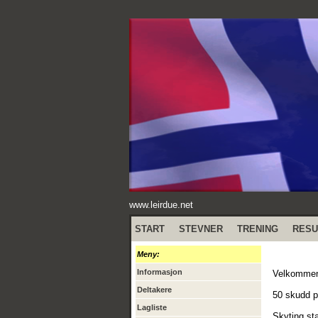
www.leirdue.net
START
STEVNER
TRENING
RESU
Meny:
Informasjon
Velkommen 
Deltakere
50 skudd p
Lagliste
Skyting sta