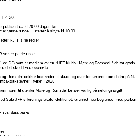
0
,E2: 300
lir publisert ca kl 20 00 dagen før.
er første runde, 1 starter å skyte kl 10:00.
etter NJFF sine regler.
 satser på de unge
D1 og D2) som er medlem av en NJFF klubb i Møre og Romsdal** deltar gratis 
år utdelt skudd ved oppmøte.
og Romsdal dekker kostnader til skudd og duer for juniorer som deltar på NJ
ompaktsti-stevner i fylket i 2026.
som hører til utenfor Møre og Romsdal betaler vanlig påmeldingsavgift.
ved Sula JFF`s foreningslokale Klekkeriet. Grunnet noe begrenset med parkeri
 skal dere være
er: