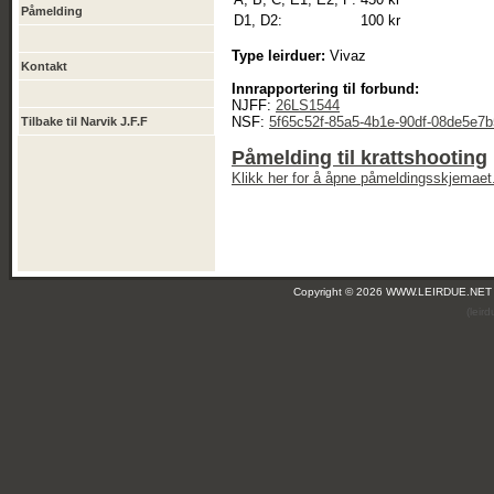
Påmelding
D1, D2:
100 kr
Type leirduer:
Vivaz
Kontakt
Innrapportering til forbund:
NJFF:
26LS1544
NSF:
5f65c52f-85a5-4b1e-90df-08de5e7
Tilbake til Narvik J.F.F
Påmelding til krattshooting
Klikk her for å åpne påmeldingsskjemaet
Copyright © 2026 WWW.LEIRDUE.NET
(leir