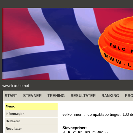
www.leirdue.net
START
STEVNER
TRENING
RESULTATER
RANKING
PR
Meny:
Informasjon
velkommen til compaktsporting/sti 100
Deltakere
Stevnepriser:
Resultater
A, B, C, E1, E2, F:
450 kr