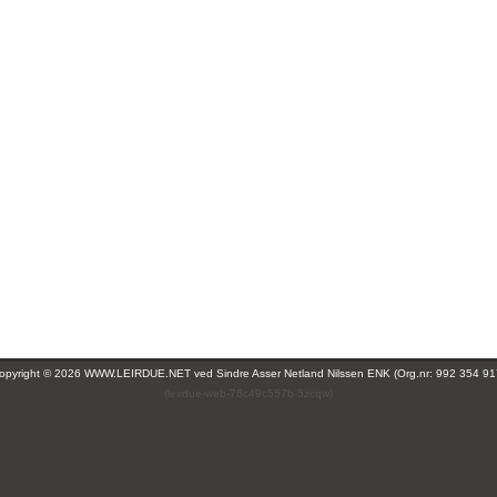
opyright © 2026 WWW.LEIRDUE.NET ved
Sindre Asser Netland Nilssen ENK (Org.nr: 992 354 91
(leirdue-web-76c49c557b-5zcqw)