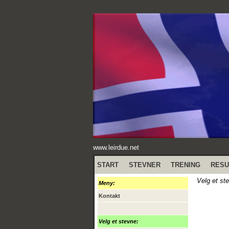
www.leirdue.net
START
STEVNER
TRENING
RESU
Velg et st
Meny:
Kontakt
Velg et stevne: