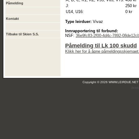
Påmelding
J:
250 kr
U14, U16:
0 kr
Kontakt
Type leirduer:
Vivaz
Innrapportering til forbund:
Tilbake til Skien S.S.
NSF:
36e9fc83-2f00-4d4c-7892-08de12c
Påmelding til Lk 100 skudd
Klikk her for å åpne påmeldingsskjemaet
Copyright © 2026 WWW.LEIRDUE.NET
(leir