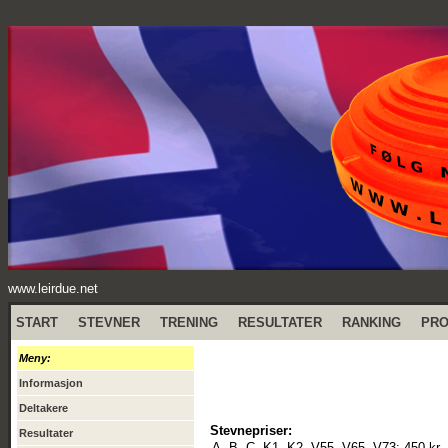
www.leirdue.net
START
STEVNER
TRENING
RESULTATER
RANKING
PR
Meny:
Informasjon
Deltakere
Stevnepriser:
Resultater
A, B, C, K1, K2, V55, V65, V73:
450 kr