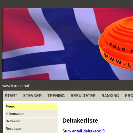
www.leirdue.net
START
STEVNER
TRENING
RESULTATER
RANKING
PR
Meny:
Informasjon
Deltakerliste
Deltakere
Resultater
Sum antall deltakere: 9