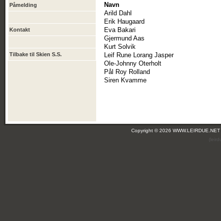
Navn
Påmelding
Arild Dahl
Erik Haugaard
Eva Bakari
Kontakt
Gjermund Aas
Kurt Solvik
Tilbake til Skien S.S.
Leif Rune Lorang Jasper
Ole-Johnny Oterholt
Pål Roy Rolland
Siren Kvamme
Copyright © 2026 WWW.LEIRDUE.NET
(leir