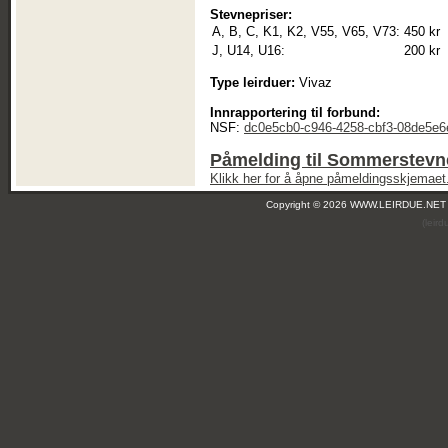
Stevnepriser:
A, B, C, K1, K2, V55, V65, V73:
450 kr
J, U14, U16:
200 kr
Type leirduer:
Vivaz
Innrapportering til forbund:
NSF:
dc0e5cb0-c946-4258-cbf3-08de5e6
Påmelding til Sommerstevne
Klikk her for å åpne påmeldingsskjemaet
Copyright © 2026 WWW.LEIRDUE.NET
(leir