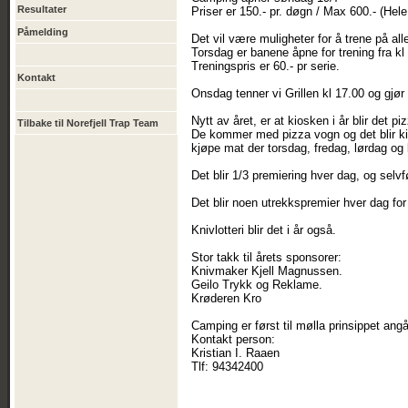
Resultater
Priser er 150.- pr. døgn / Max 600.- (Hele
Påmelding
Det vil være muligheter for å trene på al
Torsdag er banene åpne for trening fra kl
Treningspris er 60.- pr serie.
Kontakt
Onsdag tenner vi Grillen kl 17.00 og gjør kl
Nytt av året, er at kiosken i år blir det p
Tilbake til Norefjell Trap Team
De kommer med pizza vogn og det blir kios
kjøpe mat der torsdag, fredag, lørdag og l
Det blir 1/3 premiering hver dag, og selvfø
Det blir noen utrekkspremier hver dag for
Knivlotteri blir det i år også.
Stor takk til årets sponsorer:
Knivmaker Kjell Magnussen.
Geilo Trykk og Reklame.
Krøderen Kro
Camping er først til mølla prinsippet an
Kontakt person:
Kristian I. Raaen
Tlf: 94342400