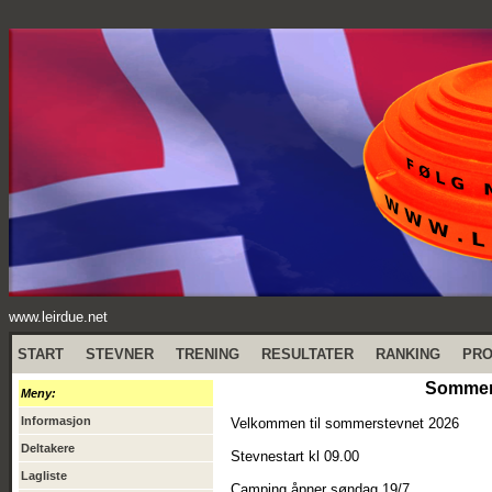
www.leirdue.net
START
STEVNER
TRENING
RESULTATER
RANKING
PR
Sommers
Meny:
Informasjon
Velkommen til sommerstevnet 2026
Deltakere
Stevnestart kl 09.00
Lagliste
Camping åpner søndag 19/7