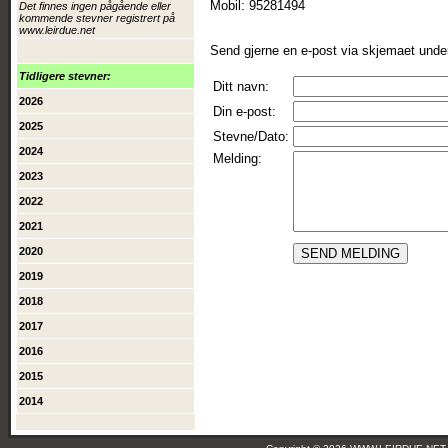
Mobil: 95281494
Det finnes ingen pågående eller
kommende stevner registrert på
www.leirdue.net
Send gjerne en e-post via skjemaet unde
Tidligere stevner:
Ditt navn:
2026
Din e-post:
2025
Stevne/Dato:
2024
Melding:
2023
2022
2021
2020
2019
2018
2017
2016
2015
2014