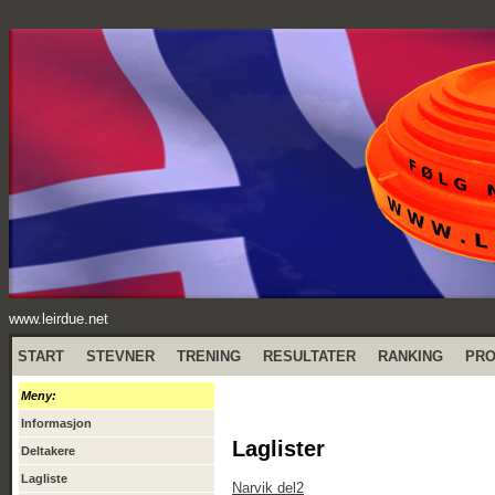
www.leirdue.net
START
STEVNER
TRENING
RESULTATER
RANKING
PR
Meny:
Informasjon
Laglister
Deltakere
Lagliste
Narvik del2