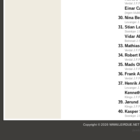
Verdal J.F.
Einar C
(ingen klub
30.
Nina Be
Levanger J
31.
Stian L
Steinkjer J
Vidar A
Beitstad J.
33.
Mathias
Verdal J.F.
34.
Robert
Verdal J.F.
35.
Mads O
Verdal J.F.
36.
Frank A
Verdal J.F.
37.
Henrik 
Levanger J
Kennet
Klinga J.F.
39.
Jørund 
Klinga J.F.
40.
Kasper 
Steinkjer J
Copyright © 2026 WWW.LEIRDUE.NET
(leir