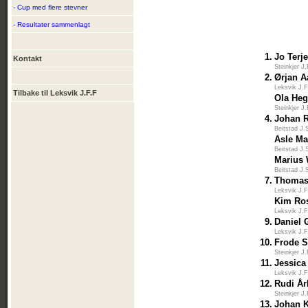
- Cup med flere stevner
- Resultater sammenlagt
1.
Jo Terj
Kontakt
Steinkjer J
2.
Ørjan A
Leksvik J.F
Tilbake til Leksvik J.F.F
Ola He
Steinkjer J
4.
Johan R
Beitstad J.
Asle Ma
Beitstad J.
Marius 
Beitstad J.
7.
Thomas
Leksvik J.F
Kim Ro
Leksvik J.F
9.
Daniel 
Leksvik J.F
10.
Frode S
Steinkjer J
11.
Jessica
Leksvik J.F
12.
Rudi Å
Steinkjer J
13.
Johan 