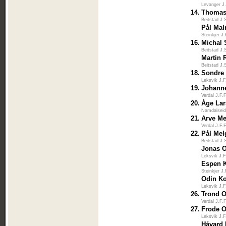
Levanger J
14.
Thomas
Beitstad J.
Pål Ma
Steinkjer J
16.
Michal 
Beitstad J.
Martin 
Beitstad J.
18.
Sondre
Leksvik J.F
19.
Johann
Verdal J.F.
20.
Åge La
Namdalseid
21.
Arve Me
Verdal J.F.
22.
Pål Mel
Beitstad J.
Jonas 
Leksvik J.F
Espen 
Steinkjer J
Odin Ko
Leksvik J.F
26.
Trond 
Verdal J.F.
27.
Frode O
Leksvik J.F
Håvard