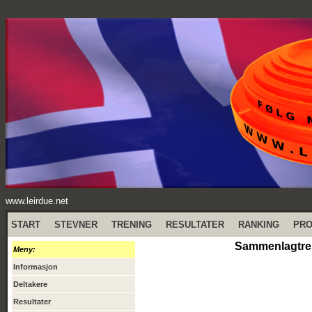
www.leirdue.net
START
STEVNER
TRENING
RESULTATER
RANKING
PR
Sammenlagtresu
Meny:
Informasjon
Deltakere
Resultater