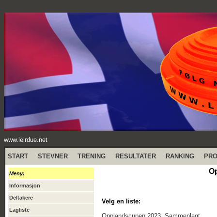
www.leirdue.net
START
STEVNER
TRENING
RESULTATER
RANKING
PR
Op
Meny:
Informasjon
Deltakere
Velg en liste:
Lagliste
Opplandscupen 2023, Sammenlagt.