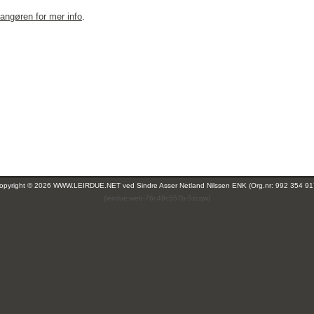
rangøren for mer info
.
opyright © 2026 WWW.LEIRDUE.NET ved
Sindre Asser Netland Nilssen ENK (Org.nr: 992 354 91
(leirdue-web-76c49c557b-5zcqw)