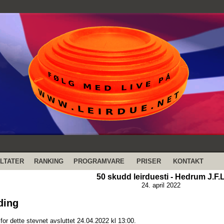
LTATER
RANKING
PROGRAMVARE
PRISER
KONTAKT
50 skudd leirduesti - Hedrum J.F.
24. april 2022
ding
or dette stevnet avsluttet 24.04.2022 kl 13:00.