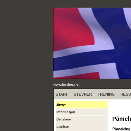
www.leirdue.net
START
STEVNER
TRENING
RESU
Meny:
Informasjon
Påmel
Deltakere
Lagliste
Påmelding f