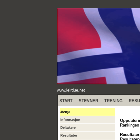
www.leirdue.net
START
STEVNER
TRENING
RESU
Meny:
Informasjon
Oppdateri
Rankingen 
Deltakere
Resultater
Resultater
Resultaten