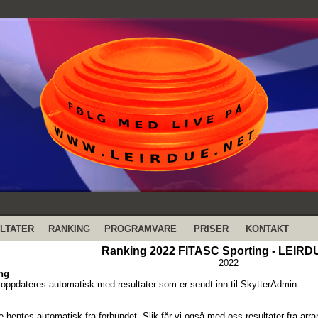
LTATER
RANKING
PROGRAMVARE
PRISER
KONTAKT
Ranking 2022 FITASC Sporting - LEIR
2022
ng
oppdateres automatisk med resultater som er sendt inn til SkytterAdmin.
e hentes automatisk fra forbundet. Slik får vi også med oss resultater fra a