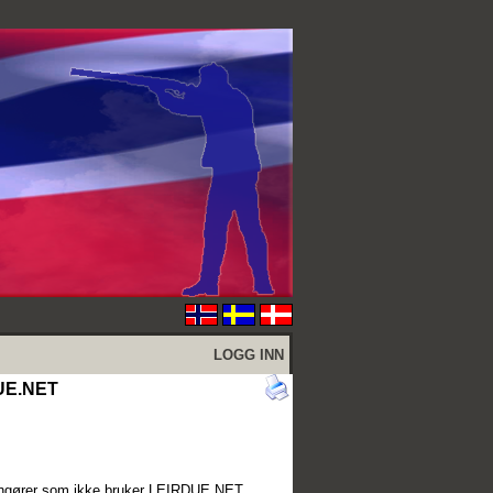
LOGG INN
DUE.NET
rrangører som ikke bruker LEIRDUE.NET.