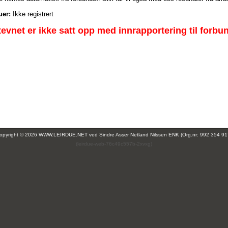
uer:
Ikke registrert
tevnet er ikke satt opp med innrapportering til forbu
opyright © 2026 WWW.LEIRDUE.NET ved
Sindre Asser Netland Nilssen ENK (Org.nr: 992 354 91
(leirdue-web-76c49c557b-2xvxg)