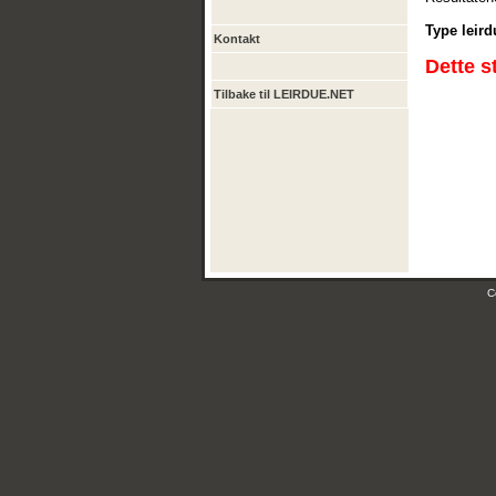
Type leird
Kontakt
Dette s
Tilbake til LEIRDUE.NET
C