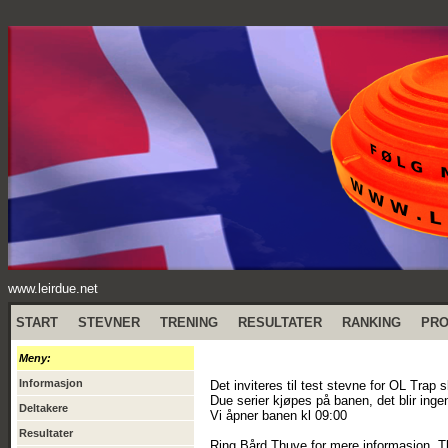
www.leirdue.net
START
STEVNER
TRENING
RESULTATER
RANKING
PR
Meny:
Informasjon
Det inviteres til test stevne for OL Trap s
Due serier kjøpes på banen, det blir ing
Deltakere
Vi åpner banen kl 09:00
Resultater
Ring Bård Thuve for mere informasjon. T