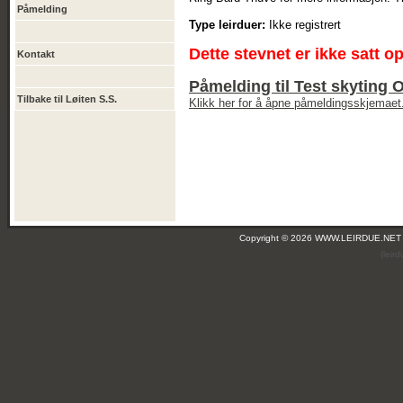
Påmelding
Type leirduer:
Ikke registrert
Dette stevnet er ikke satt o
Kontakt
Påmelding til Test skyting 
Tilbake til Løiten S.S.
Klikk her for å åpne påmeldingsskjemaet
Copyright © 2026 WWW.LEIRDUE.NET
(leir