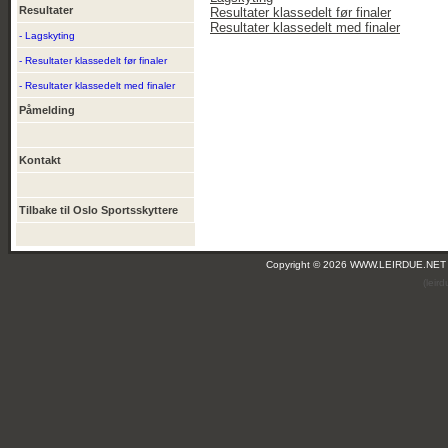
Resultater
Resultater klassedelt før finaler
Resultater klassedelt med finaler
- Lagskyting
- Resultater klassedelt før finaler
- Resultater klassedelt med finaler
Påmelding
Kontakt
Tilbake til Oslo Sportsskyttere
Copyright © 2026 WWW.LEIRDUE.NET
(leir