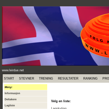
www.leirdue.net
START
STEVNER
TRENING
RESULTATER
RANKING
PR
Meny:
Informasjon
Deltakere
Velg en liste:
Lagliste
Lagskyting