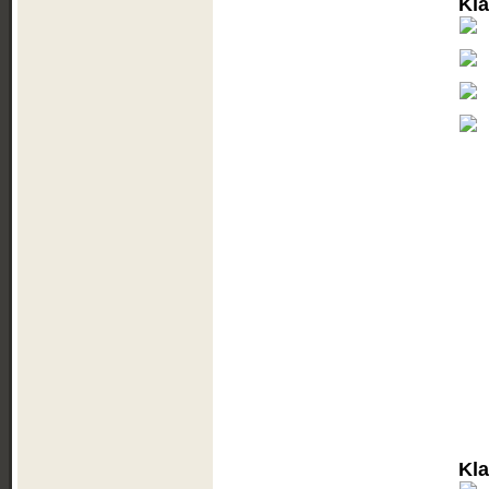
Kl
Kl