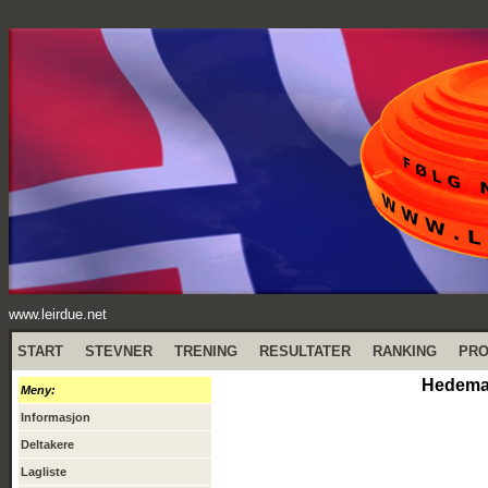
www.leirdue.net
START
STEVNER
TRENING
RESULTATER
RANKING
PR
Hedemar
Meny:
Informasjon
Deltakere
Lagliste