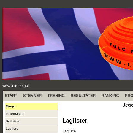
www.leirdue.net
START
STEVNER
TRENING
RESULTATER
RANKING
PR
Jege
Meny:
Informasjon
Laglister
Deltakere
Lagliste
Lagliste