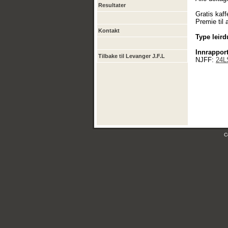
Resultater
Gratis kaff
Premie til a
Kontakt
Type leird
Innrapport
Tilbake til Levanger J.F.L
NJFF:
24L
C