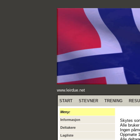
www.leirdue.net
START
STEVNER
TRENING
RESU
Meny:
Informasjon
Skytes som
Alle bruke
Deltakere
Ingen påme
Oppmøte 1
Lagliste
Alle deltag