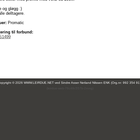
e og gløgg :)
lle delltagere.
uer:
Promatic
ering til forbund:
S1499
opyright © 2026 WWW.LEIRDUE.NET ved
Sindre Asser Netland Nilssen ENK (Org.nr: 992 354 91
(leirdue-web-76c49c557b-2xvxg)