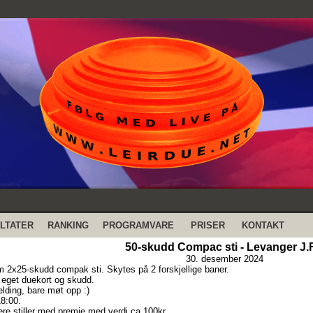
LTATER
RANKING
PROGRAMVARE
PRISER
KONTAKT
50-skudd Compac sti - Levanger J.
30. desember 2024
 2x25-skudd compak sti. Skytes på 2 forskjellige baner.
r eget duekort og skudd.
lding, bare møt opp :)
8:00.
ere stiller med premie med verdi ca 100kr.