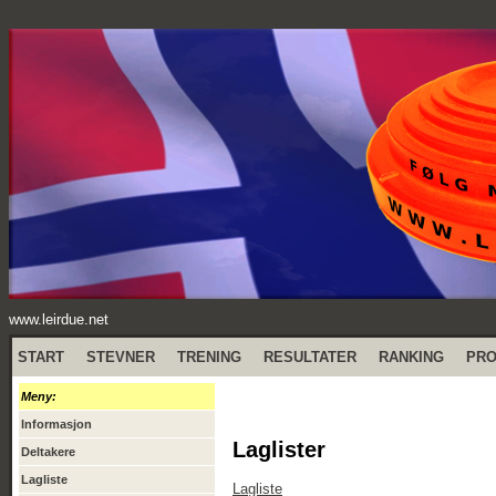
www.leirdue.net
START
STEVNER
TRENING
RESULTATER
RANKING
PR
Meny:
Informasjon
Laglister
Deltakere
Lagliste
Lagliste