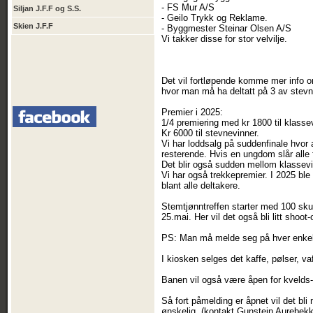
- FS Mur A/S
Siljan J.F.F og S.S.
- Geilo Trykk og Reklame.
Skien J.F.F
- Byggmester Steinar Olsen A/S
Vi takker disse for stor velvilje.
Det vil fortløpende komme mer info o
hvor man må ha deltatt på 3 av stev
Premier i 2025:
1/4 premiering med kr 1800 til klasse
Kr 6000 til stevnevinner.
Vi har loddsalg på suddenfinale hvo
resterende. Hvis en ungdom slår alle
Det blir også sudden mellom klassevi
Vi har også trekkepremier. I 2025 ble
blant alle deltakere.
Stemtjønntreffen starter med 100 sk
25.mai. Her vil det også bli litt shoot
PS: Man må melde seg på hver enkel
I kiosken selges det kaffe, pølser, vaf
Banen vil også være åpen for kvelds-t
Så fort påmelding er åpnet vil det bl
ønskelig. (kontakt Gunstein Aurebek