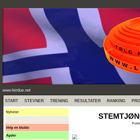
www.leirdue.net
START
STEVNER
TRENING
RESULTATER
RANKING
PR
Nyheter
STEMTJØNN 
Publi
Velg en klubb:
Agder