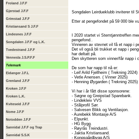
Froland J.F.F
Gjerstad J.F.F
Songdalen Leirdueklubb inviterer til 
Grimstad J.F.F
Etter at pengefondet på 59 000 ble vu
Kristiansand S J.F.F
Lindesnes J.F.F
I 2020 startet vi Stemtjønntreffen med
pengefond..
Songdalen J.F.F og L.K.
Vinneren av stevnet vil få et napp i 
Det vil også bli trukket et napp i peng
Tvedestrand J.F.F
har deltatt på.
Vennesla J.S.P.F.F
Den skytteren som vinner/får napp i c
Telemark
De som har napp til nå er:
- Leif Arild Fjellheim ( Trekning 2024)
Eidanger J.F.L
- Vetle Anensen. ( Vinner 2025)
Grenland J.F.F
- Henning Øygarden ( Trekning 2025)
Kroken J.F.F
Vi har i år fått disse sponsorene:
- Søgne og Greipstad Sparebank.
Kroken L.K.
- Lindekleiv VVS
Kviteseid J.F.F
- Stålprofil Sør.
- Salvesen Blikk og Ventilasjon.
Nome J.F.F
- Aurebekk Montasje A/S
- Elpunkt.
Notodden J.F.F
- HG Bygg.
Sannidal J.F.F og Trap
- Røyrås Treindustri.
- Jaktia Kristiansand.
Sannidal S.S.K
- Kongsgårdbygg A/S