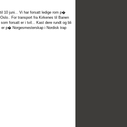
 10 juni... Vi har forsatt ledige rom p�
r Oslo.. For transport fra Kirkenes til Banen
m forsatt er i tvil... Kast dere rundt og bli
 � er p� Norgesmesterskap i Nordisk trap