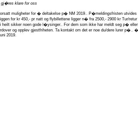
gj�res klare for oss
forsatt muligheter for � deltakelse p� NM 2019.. P�meldingsfristen utvides til
iggen for kr 450,- pr natt og flybillettene ligger n� fra 2500,- 2900 kr Tur/retu
vi heilt sikker noen gode l�ysinger.. For dem som ikke har meldt seg p� eller so
dover og opplev gjestfriheten. Ta kontakt om det er noe du/dere lurer p�..
juni 2019.