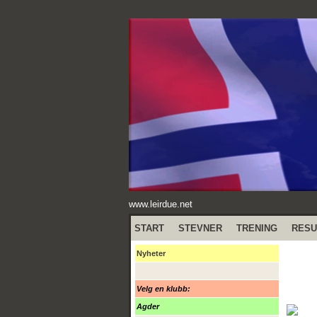
www.leirdue.net
START
STEVNER
TRENING
RESU
Nyheter
Velg en klubb:
Agder