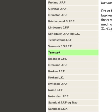
banene 
Froland J.F.F
Gjerstad J.F.F
Det er 
brakker
Grimstad J.F.F
finner 
Kristiansand S J.F.F
med nor
Lindesnes J.F.F
21.-23.
Songdalen J.F.F og L.K.
Tvedestrand J.F.F
Vennesla J.S.P.F.F
Telemark
Eidanger J.F.L
Grenland J.F.F
Kroken J.F.F
Kroken L.K.
Kviteseid J.F.F
Nome J.F.F
Notodden J.F.F
Sannidal J.F.F og Trap
Sannidal S.S.K