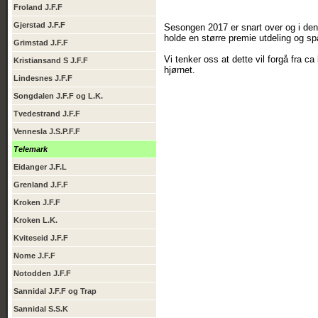
Froland J.F.F
Gjerstad J.F.F
Sesongen 2017 er snart over og i den f
holde en større premie utdeling og 
Grimstad J.F.F
Vi tenker oss at dette vil forgå fra c
Kristiansand S J.F.F
hjørnet.
Lindesnes J.F.F
Songdalen J.F.F og L.K.
Tvedestrand J.F.F
Vennesla J.S.P.F.F
Telemark
Eidanger J.F.L
Grenland J.F.F
Kroken J.F.F
Kroken L.K.
Kviteseid J.F.F
Nome J.F.F
Notodden J.F.F
Sannidal J.F.F og Trap
Sannidal S.S.K