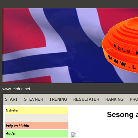
www.leirdue.net
START
STEVNER
TRENING
RESULTATER
RANKING
PR
Nyheter
Sesong 
Velg en klubb:
Agder