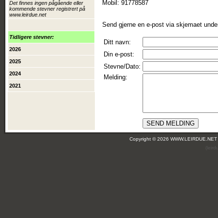
Mobil: 91778587
Det finnes ingen pågående eller
kommende stevner registrert på
www.leirdue.net
Send gjerne en e-post via skjemaet unde
Tidligere stevner:
Ditt navn:
2026
Din e-post:
2025
Stevne/Dato:
2024
Melding:
2021
Copyright © 2026 WWW.LEIRDUE.NET
(leir