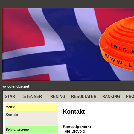
www.leirdue.net
START
STEVNER
TRENING
RESULTATER
RANKING
PR
Meny:
Kontakt
Kontakt
Kontaktperson:
Velg et stevne:
Tore Brovold