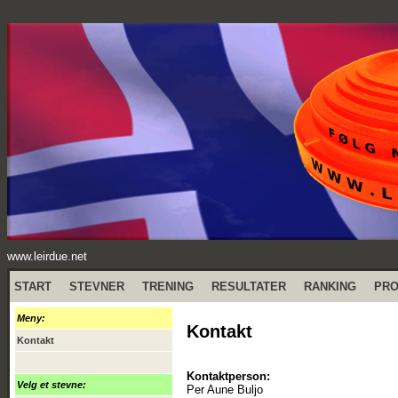
www.leirdue.net
START
STEVNER
TRENING
RESULTATER
RANKING
PR
Meny:
Kontakt
Kontakt
Kontaktperson:
Velg et stevne:
Per Aune Buljo