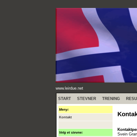
www.leirdue.net
START
STEVNER
TRENING
RESU
Meny:
Kontak
Kontakt
Kontaktpe
Velg et stevne:
Svein Gra