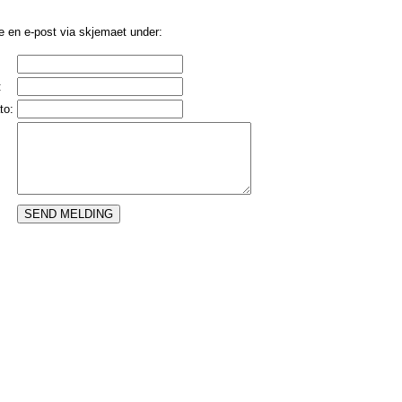
e en e-post via skjemaet under:
:
to: