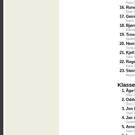
Rana J
16.
Rune
Team S
17.
Geir
Narvik
18.
Bjør
Glåmda
19.
Tron
Sandef
20.
Henr
Torsbu
21.
Kjel
Team S
22.
Roge
Rana J
23.
Stei
Bergen
Klasse
1.
Åge-
Råde J
2.
Odd
Åmot J
3.
Jon 
Team S
4.
Jan 
Sandef
5.
Arne
Team S