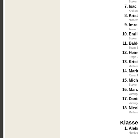
Blaker
7.
Isac
Kroken
8.
Kris
Nidaro
9.
Imre
Team S
10.
Emil
Blaker
11.
Bald
Team S
12.
Hein
Frogn 
13.
Kris
Østlan
14.
Mari
Rana J
15.
Mich
Blaker
16.
Marc
Varang
17.
Dani
Varang
18.
Nico
Østlan
Klass
1.
Alek
Nordve