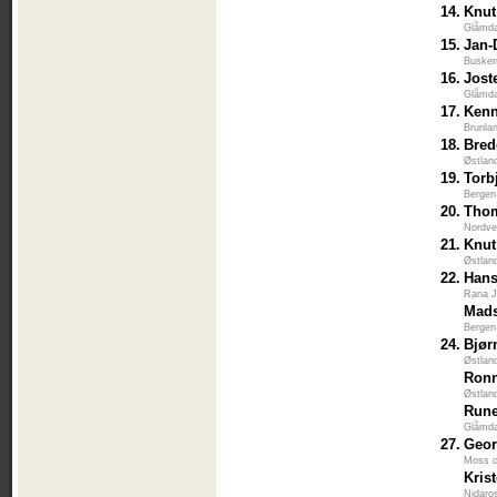
14.
Knut
Glåmda
15.
Jan-
Busker
16.
Jost
Glåmda
17.
Kenn
Brunla
18.
Bred
Østlan
19.
Torb
Bergen
20.
Thom
Nordve
21.
Knut
Østlan
22.
Hans
Rana J
Mads
Bergen
24.
Bjør
Østlan
Ron
Østlan
Rune
Glåmda
27.
Geo
Moss 
Kris
Nidaro