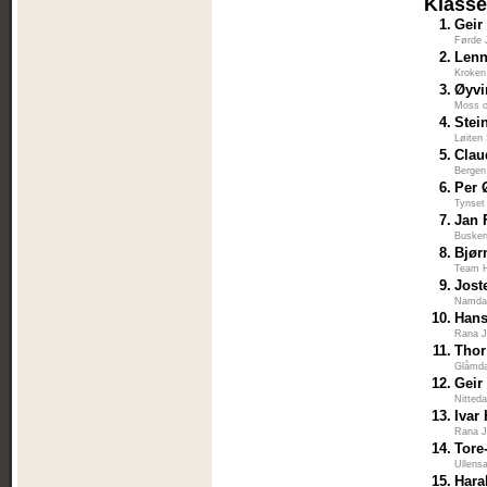
Klasse
1.
Geir
Førde 
2.
Lenn
Kroken
3.
Øyvi
Moss 
4.
Stei
Løiten
5.
Clau
Bergen
6.
Per 
Tynset
7.
Jan 
Busker
8.
Bjør
Team H
9.
Jost
Namdal
10.
Hans
Rana J
11.
Thor
Glåmda
12.
Geir
Nitted
13.
Ivar
Rana J
14.
Tore
Ullens
15.
Hara