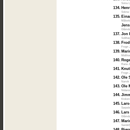
Sotra L
134.
Henr
Sokna 
135.
Eina
Målsel
Jens
Glåmda
137.
Jon 
Sollihø
138.
Frod
Frogn 
139.
Mari
Midtho
140.
Roge
Rana J
141.
Knut
Frogn 
142.
Ole 
Narvik
143.
Ole 
Nidaro
144.
Jim
Kroken
145.
Lars
Sarpsb
146.
Lars
Glåmda
147.
Mari
Sandef
148.
Bjør