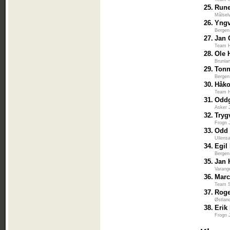
25.
Run
Målsel
26.
Yngv
Bergen
27.
Jan 
Team H
28.
Ole 
Brunla
29.
Tonn
Bergen
30.
Håk
Team H
31.
Oddg
Asker 
32.
Tryg
Frogn 
33.
Odd 
Ullens
34.
Egil
Bergen
35.
Jan 
Varang
36.
Marc
Team S
37.
Roge
Østlan
38.
Erik
Frogn 