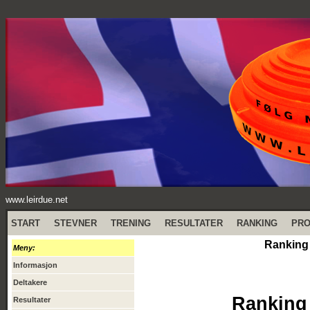
www.leirdue.net
START
STEVNER
TRENING
RESULTATER
RANKING
PR
Ranking
Meny:
Informasjon
Deltakere
Ranking
Resultater