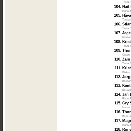
Team S
104.
Naif
Rana J
105.
Håva
Torsbu
106.
Stia
Team S
107.
Jege
Kristi
108.
Kris
Team S
109.
Tho
Onsøy 
110.
Zain
Team S
111.
Kris
Blaker
112.
Jørg
Brunla
113.
Kent
Østlan
114.
Jan 
Råde J
115.
Gry 
Narvik
116.
Tho
Brumun
117.
Mag
Rana J
118.
Run