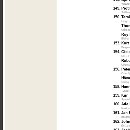
Varang
149.
Piot
Sollihø
150.
Tara
Frogn 
Thom
Glåmda
Roy 
Blaker
153.
Kurt
Bergen
154.
Gisl
Ski J.
Rube
Ullens
156.
Pete
Oslo S
Håva
Sokna 
158.
Henn
Tynset
159.
Kim 
Sandef
160.
Atle
Rakkes
161.
Jan 
Bergen
162.
John
Østlan