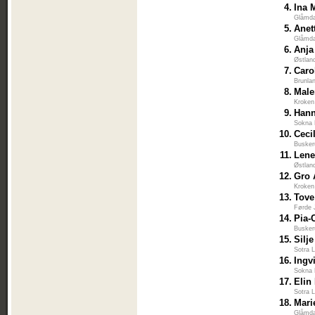
4.
Ina 
Glåmda
5.
Anet
Glåmda
6.
Anja
Østlan
7.
Caro
Brunla
8.
Male
Kroken
9.
Hann
Sokna 
10.
Ceci
Busker
11.
Lene
Østlan
12.
Gro 
Kroken
13.
Tove
Førde 
14.
Pia-
Busker
15.
Silj
Sotra L
16.
Ingv
Sokna 
17.
Elin
Sotra L
18.
Mari
Glåmda