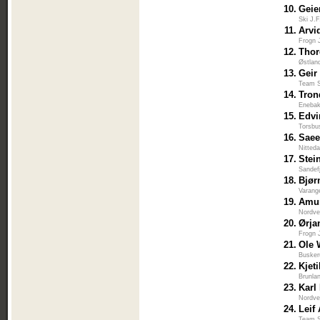
10.
Geie
Ski J.
11.
Arvi
Frogn 
12.
Thor
Østlan
13.
Geir
Team S
14.
Tron
Enebak
15.
Edvi
Torsbu
16.
Saee
Nitted
17.
Stei
Sandef
18.
Bjør
Varang
19.
Amun
Nordve
20.
Ørja
Frogn 
21.
Ole 
Busker
22.
Kjet
Brunla
23.
Karl
Nordve
24.
Leif
Team S