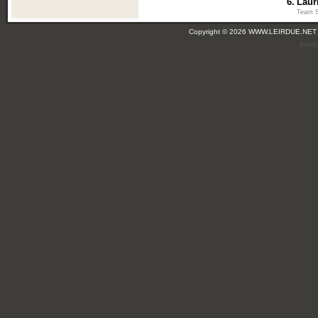
6.
Laur
Team S
Copyright © 2026 WWW.LEIRDUE.NET
(leir