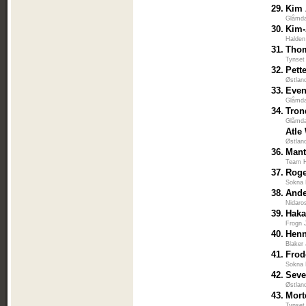
29.
Kim 
Glåmda
30.
Kim-
Halden
31.
Tho
Tynset
32.
Pett
Østlan
33.
Eve
Glåmda
34.
Tron
Glåmda
Atle
Østlan
36.
Mant
Team H
37.
Roge
Sokna 
38.
Ande
Nidaro
39.
Haka
Frogn 
40.
Henn
Blaker
41.
Frod
Sokna 
42.
Seve
Østlan
43.
Mort
Tynset