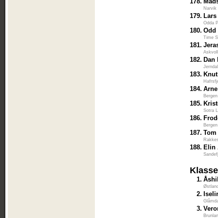
178.
Mads
Narvik
179.
Lars
Odda P
180.
Odd 
Time S
181.
Jera
Askvol
182.
Dan 
Jernda
183.
Knut
Hafrsfj
184.
Arne
Bergen
185.
Kris
Sotra L
186.
Frod
Bergen
187.
Tom 
Rakkes
188.
Elin
Sandef
Klasse
1.
Åshi
Østlan
2.
Isel
Glåmda
3.
Vero
Brunla