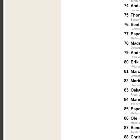
Team S
74.
Ande
Busker
75.
Thom
Sandef
76.
Bent
Gjerdr
77.
Espe
Østlan
78.
Mads
Østlan
79.
Andr
Hokksu
80.
Erik
Nidaro
81.
Marc
Østlan
82.
Mart
Gjerdr
83.
Osk
Frogn 
84.
Mari
Tvedes
85.
Espe
Østlan
86.
Ole 
Moss 
87.
Bend
Torsbu
88.
Chri