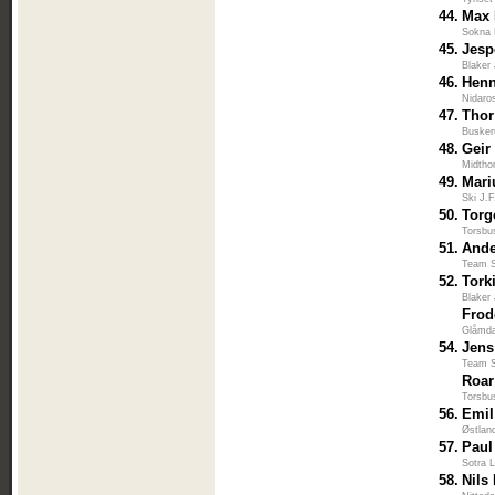
44.
Max
Sokna 
45.
Jesp
Blaker
46.
Henn
Nidaro
47.
Thor
Busker
48.
Geir
Midtho
49.
Mari
Ski J.
50.
Torg
Torsbu
51.
Ande
Team S
52.
Torki
Blaker
Frod
Glåmda
54.
Jens
Team S
Roar
Torsbu
56.
Emil
Østlan
57.
Paul
Sotra L
58.
Nils