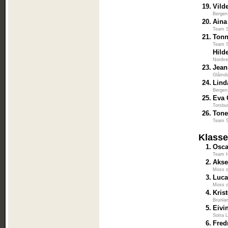
19.
Vild
Bergen
20.
Aina
Team S
21.
Tonn
Team S
Hild
Nordve
23.
Jean
Glåmda
24.
Lind
Bergen
25.
Eva 
Torsbu
26.
Tone
Team S
Klasse
1.
Osca
Team H
2.
Akse
Moss 
3.
Luca
Moss 
4.
Kris
Brunla
5.
Eivi
Sotra L
6.
Fred