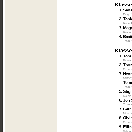
Klass
1.
Seba
Frogn 
2.
Tobi
Rana J
3.
Magn
Kristi
4.
Bast
Team S
Klasse
1.
Tom
Brunla
2.
Thom
Østlan
3.
Hen
Sandef
Tomm
Team S
5.
Stig
Narvik
6.
Jon 
Team H
7.
Geir
Nidaro
8.
Øivi
Østlan
9.
Elli
Sokna 