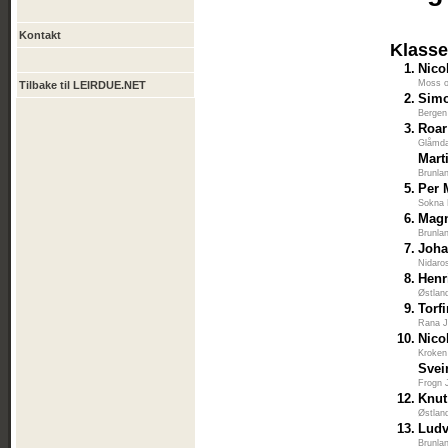
Kontakt
Klasse
1.
Nico
Moss 
Tilbake til LEIRDUE.NET
2.
Sim
Bergen
3.
Roar
Glåmda
Mart
Brunla
5.
Per 
Sokna 
6.
Mag
Brunla
7.
Joh
Nidaro
8.
Henr
Østlan
9.
Torf
Rana J
10.
Nico
Kroken
Svei
Frogn 
12.
Knut
Østlan
13.
Ludv
Brunla