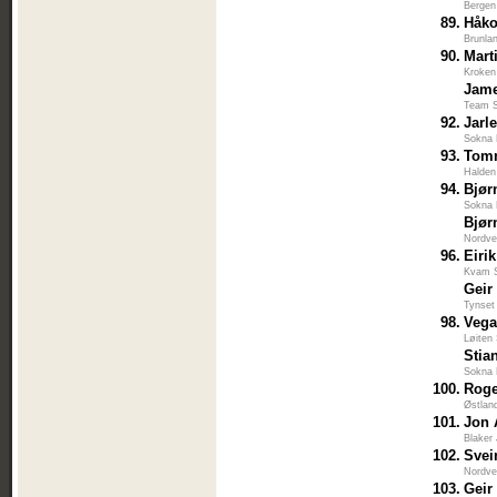
Bergen
89.
Håko
Brunla
90.
Mart
Kroken
Jam
Team S
92.
Jarl
Sokna 
93.
Tomm
Halden
94.
Bjør
Sokna 
Bjør
Nordve
96.
Eiri
Kvam 
Geir
Tynset
98.
Vega
Løiten
Stia
Sokna 
100.
Roge
Østlan
101.
Jon 
Blaker
102.
Svei
Nordve
103.
Geir