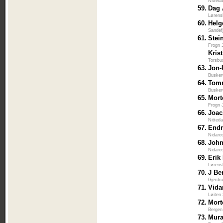
Nitted
59.
Dag 
Lørens
60.
Helg
Sandef
61.
Stei
Frogn 
Kris
Torsbu
63.
Jon-
Busker
64.
Tom
Busker
65.
Mort
Frogn 
66.
Joac
Nitted
67.
Endr
Nidaro
68.
John
Nidaro
69.
Erik
Lørens
70.
J Be
Gjerdr
71.
Vida
Løiten
72.
Mort
Bergen
73.
Mura