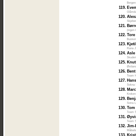
Bergen
119.
Even
Glåmda
120.
Alex
Skjebe
121.
Børr
(ingen 
122.
Tore
Busker
123.
Kjet
Rana J
124.
Asle
Skuden
125.
Knut
Østlan
126.
Bent
Team H
127.
Hans
Sokna 
128.
Mar
Kroken
129.
Benj
Sotra L
130.
Tom 
Team S
131.
Øyvi
Team S
132.
Jim-
Målsel
133.
Kris