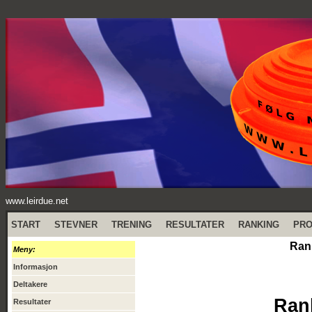
www.leirdue.net
START
STEVNER
TRENING
RESULTATER
RANKING
PR
Ran
Meny:
Informasjon
Deltakere
Ran
Resultater