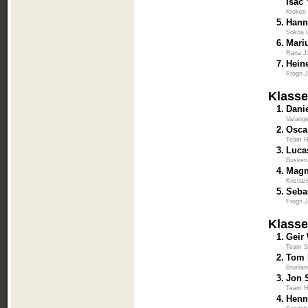
Isac
Kroken 
5.
Hann
Sokna 
6.
Mari
Rana J
7.
Hein
Frogn J
Klass
1.
Danie
Varange
2.
Oscar
Team H
3.
Luca
Busker
4.
Magn
Kristia
5.
Seba
Frogn J
Klasse
1.
Geir
Team S
2.
Tom
Brunlan
3.
Jon 
Team H
4.
Henn