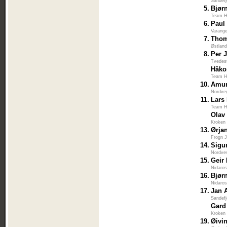
Sandefj
5.
Bjør
Team H
6.
Paul
Varange
7.
Thom
Østlan
8.
Per 
Tvedes
Håko
Team H
10.
Amun
Nordve
11.
Lars
Team H
Olav
Kroken 
13.
Ørja
Frogn J
14.
Sigu
Nordves
15.
Geir
Nidaros
16.
Bjør
Nidaros
17.
Jan 
Sandefj
Gard
Kroken 
19.
Øivi