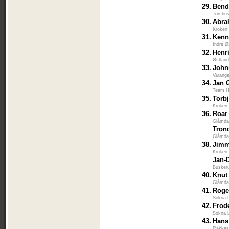
29.
Bend
Torsbu
30.
Abra
Kroken 
31.
Kenn
Indre Ø
32.
Henri
Østlan
33.
John
Varange
34.
Jan 
Team H
35.
Torb
Kroken 
36.
Roar
Glåmdal
Tron
Glåmdal
38.
Jimm
Kroken 
Jan-
Busker
40.
Knut
Glåmdal
41.
Roge
Sokna 
42.
Frode
Sokna 
43.
Hans
Rakkes