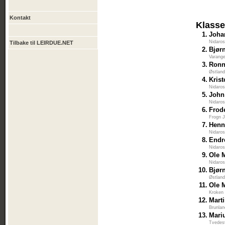
Kontakt
Klasse
1.
Joha
Nidaros
Tilbake til LEIRDUE.NET
2.
Bjør
Varange
3.
Ronn
Østlan
4.
Krist
Nidaros
5.
John 
Nidaros
6.
Frod
Frogn J
7.
Henn
Nidaros
8.
Endr
Nidaros
9.
Ole 
Nidaros
10.
Bjør
Østlan
11.
Ole 
Kroken 
12.
Mart
Brunlan
13.
Mari
Tvedes