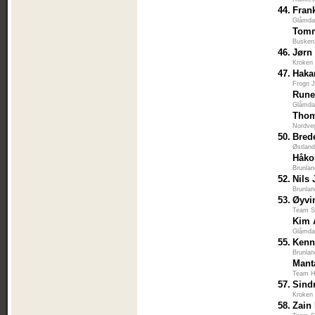
44.
Fran
Glåmdal
Tom
Busker
46.
Jørn
Kroken 
47.
Haka
Frogn J
Rune
Glåmdal
Thom
Nordve
50.
Bred
Østlan
Håko
Brunlan
52.
Nils
Brunlan
53.
Øyvi
Team S
Kim 
Glåmdal
55.
Kenn
Brunlan
Mant
Team H
57.
Sind
Kroken 
58.
Zain