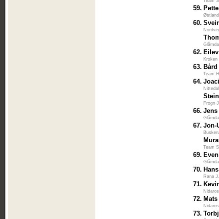
Team S
59.
Pett
Østlan
60.
Svei
Nordve
Thom
Glåmdal
62.
Eile
Kroken 
63.
Bård
Team H
64.
Joac
Nitteda
Stei
Frogn J
66.
Jens
Glåmdal
67.
Jon-
Busker
Mura
Team S
69.
Even
Glåmdal
70.
Hans
Rana J
71.
Kevin
Nidaros
72.
Mats
Nidaros
73.
Torb