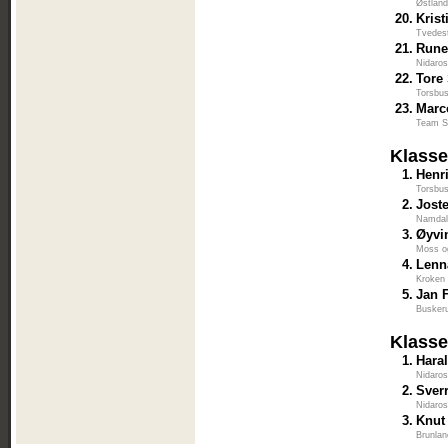
Østlan
20.
Krist
Tvedes
21.
Rune
Nidaros
22.
Tore
Torsbu
23.
Marc
Team S
Klasse
1.
Henr
Torsbu
2.
Jost
Namdal
3.
Øyvi
Moss o
4.
Lenn
Kroken 
5.
Jan 
Busker
Klasse
1.
Haral
Nidaros
2.
Sverr
Nidaros
3.
Knut
Brunlan