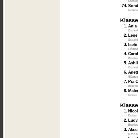
Sannida
74.
Sond
Nidaros
Klasse
1.
Anja
Østlan
2.
Lene
Østlan
3.
Iseli
Glåmdal
4.
Caro
Brunlan
5.
Åshi
Østlan
6.
Anet
Glåmdal
7.
Pia-
Busker
8.
Male
Kroken 
Klasse
1.
Nico
Kroken 
2.
Ludv
Brunlan
3.
Akse
Moss o