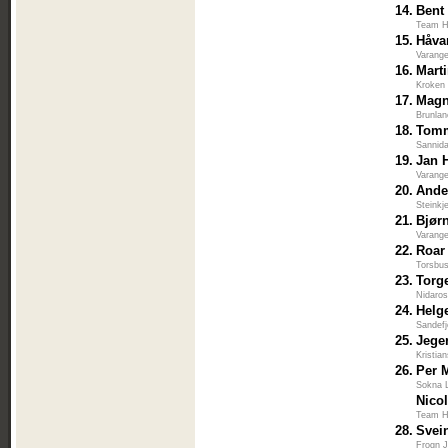
14.
Bent
Team H
15.
Håva
Varange
16.
Mart
Kroken 
17.
Magn
Brunlan
18.
Tomm
Sannida
19.
Jan 
Varange
20.
Ande
Steinkj
21.
Bjørn
Varange
22.
Roar
Torsbu
23.
Torg
Nidaros
24.
Helg
Sandefj
25.
Jege
Kristia
26.
Per 
Sokna 
Nico
Team H
28.
Svei
Frogn J