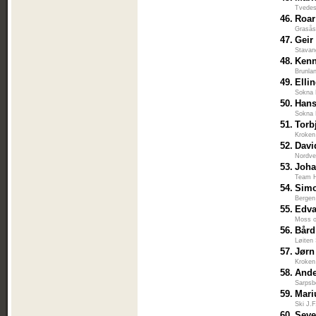
Tvedes
46.
Roar
Grasås
47.
Geir
Stavan
48.
Kenn
Brunla
49.
Elli
Sokna 
50.
Hans
Sokna 
51.
Torb
Kroken
52.
Davi
Nordve
53.
Joh
Team H
54.
Sim
Bergen
55.
Edva
Moss 
56.
Bård
Løiten
57.
Jørn
Kroken
58.
Ande
Sarpsb
59.
Mari
Ski J.
60.
Seve