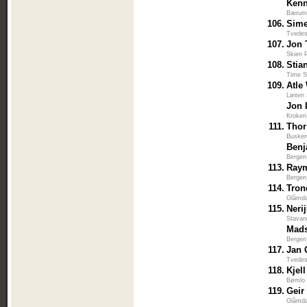
Kenn
Bærum
106.
Sime
Tvedes
107.
Jon
Skien 
108.
Stia
Time S
109.
Atle
Løiten
Jon 
Kroken
111.
Thor
Busker
Benj
Bergen
113.
Ray
Bergen
114.
Tron
Glåmda
115.
Neri
Stavan
Mads
Bergen
117.
Jan 
Tvedes
118.
Kjel
Bømlo 
119.
Geir
Glåmda