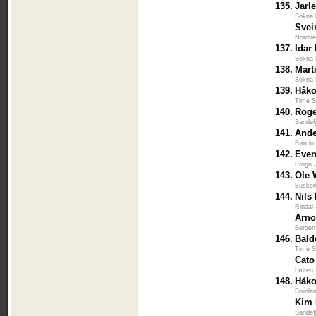
135.
Jarl
Sokna 
Svei
Nordve
137.
Idar
Sokna 
138.
Mart
Sokna 
139.
Håko
Time S
140.
Rog
Sandef
141.
Ande
Bømlo 
142.
Even
Frogn 
143.
Ole 
Busker
144.
Nils
Rindal
Arno
Bergen
146.
Bald
Time S
Cat
Løiten
148.
Håko
Brunla
Kim 
Sandef