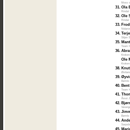
Moss 
31.
Ola 
Rindal
32.
Ole 
Rindal
33.
Frod
Nidaro
34.
Terj
Siljan 
35.
Mant
Team H
36.
Abra
Kroken
Ole 
Kroken
38.
Knut
Østlan
39.
Øyvi
Bømlo 
40.
Bent
Team H
41.
Thom
Åmot J
42.
Bjør
Varang
43.
Jim
Bømlo 
44.
Ande
Sarpsb
45.
Mari