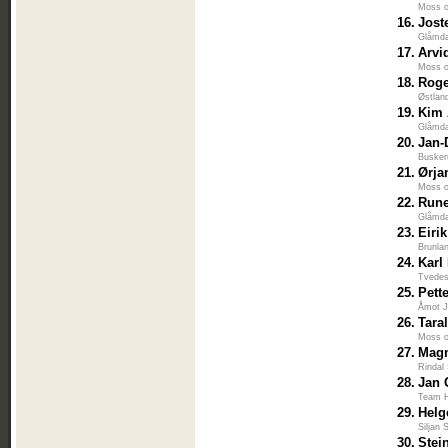
Moss 
16.
Jost
Glåmda
17.
Arvi
Moss 
18.
Roge
Østlan
19.
Kim 
Glåmda
20.
Jan-
Busker
21.
Ørja
Moss 
22.
Rune
Glåmda
23.
Eiri
Brunla
24.
Karl
Tvedes
25.
Pett
Åmot J
26.
Tara
Moss 
27.
Mag
Rindal
28.
Jan 
Team H
29.
Helg
Siljan 
30.
Stei