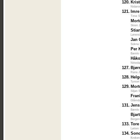
120.
Kris
Nidaro
121.
Imre
Time S
Mort
Skien 
Stia
Lørens
Jan 
Sokna 
Per 
Bømlo 
Håko
Nitted
127.
Bjør
Rana J
128.
Helg
Tynset
129.
Mort
Siljan 
Fran
Glåmda
131.
Jens
Bømlo 
Bjar
Bergen
133.
Tore
Løiten
134.
Sond
Kroken