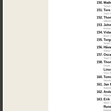
150.
Math
Tynset
151.
Tore
Team H
152.
Thom
Glåmda
153.
John
Kroken
154.
Vida
Moss 
155.
Torg
Verdal
156.
Håva
Sokna 
157.
Osca
Team H
158.
Tho
Onsøy 
Linu
Time S
160.
Tom
Sannid
161.
Jan 
Sarpsb
162.
Ande
Glåmda
163.
Erik
Skien 
Rune
Eidang