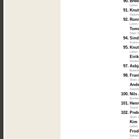
90.
Bred
Løiten
91.
Knut
Sarpsb
92.
Ronn
Løiten
Tom
Siljan 
94.
Sind
Kroken
95.
Knut
Løiten
Eiri
Nordve
97.
Asbj
Buttent
98.
Fran
Skien 
Ande
Sarpsb
100.
Nils
Brunla
101.
Henn
Tynset
102.
Preb
Skien 
Kim 
Løiten
Frod
Sokna 