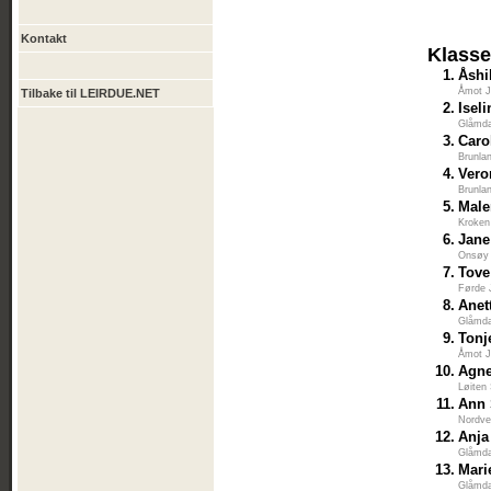
Kontakt
Klasse
1.
Åshi
Åmot J
Tilbake til LEIRDUE.NET
2.
Isel
Glåmda
3.
Caro
Brunla
4.
Vero
Brunla
5.
Male
Kroken
6.
Jane
Onsøy 
7.
Tove
Førde 
8.
Anet
Glåmda
9.
Tonj
Åmot J
10.
Agne
Løiten
11.
Ann 
Nordve
12.
Anja
Glåmda
13.
Mari
Glåmda