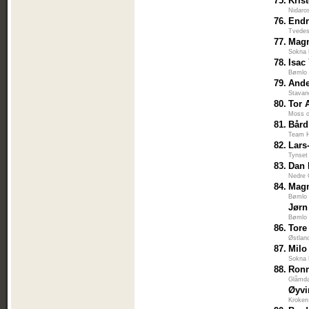
75.
Kris
Nidaro
76.
Endr
Tvedes
77.
Mag
Sokna 
78.
Isac
Bømlo 
79.
Ande
Stavan
80.
Tor 
Moss 
81.
Bård
Team H
82.
Lars
Tynset
83.
Dan 
Nedre
84.
Magn
Bømlo 
Jørn
Bømlo 
86.
Tore
Østlan
87.
Milo
Sokna 
88.
Ron
Glåmda
Øyvi
Kroken