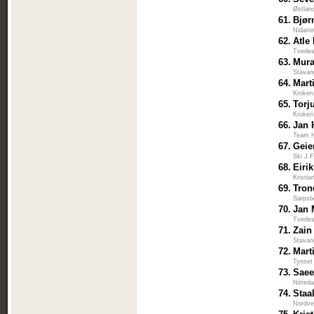
Østlan
61.
Bjør
Nidaro
62.
Atle
Tvedes
63.
Mura
Stavan
64.
Mart
Kroken
65.
Torj
Kroken
66.
Jan 
Team H
67.
Geie
Ski J.
68.
Eiri
Kristi
69.
Tron
Sarpsb
70.
Jan 
Tvedes
71.
Zain
Stavan
72.
Mart
Tynset
73.
Saee
Nitted
74.
Staa
Nordve