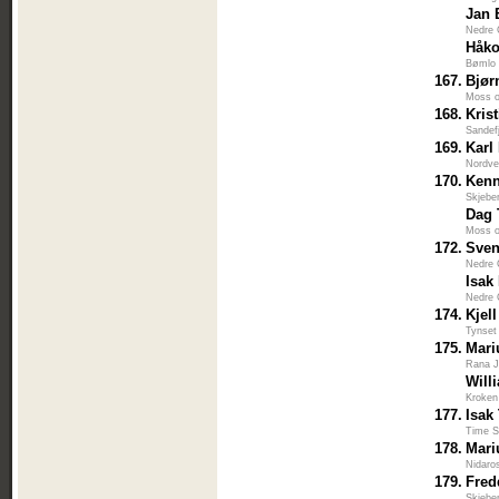
Jan 
Nedre
Håko
Bømlo 
167.
Bjør
Moss 
168.
Kris
Sandef
169.
Karl
Nordve
170.
Kenn
Skjebe
Dag
Moss 
172.
Sven
Nedre
Isak
Nedre
174.
Kjel
Tynset
175.
Mari
Rana J
Will
Kroken
177.
Isak
Time S
178.
Mari
Nidaro
179.
Fred
Skjebe