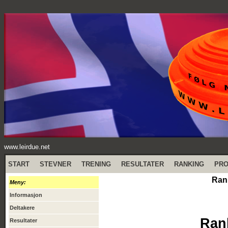
www.leirdue.net
START
STEVNER
TRENING
RESULTATER
RANKING
PR
Ran
Meny:
Informasjon
Deltakere
Ran
Resultater