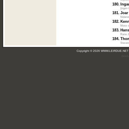
180.
Inga
(ingen 
181.
Joar
Nidaro
182.
Kenn
Moss 
183.
Hans
Rana J
184.
Tho
Stavan
Copyright © 2026 WWW.LEIRDUE.NET
(leir