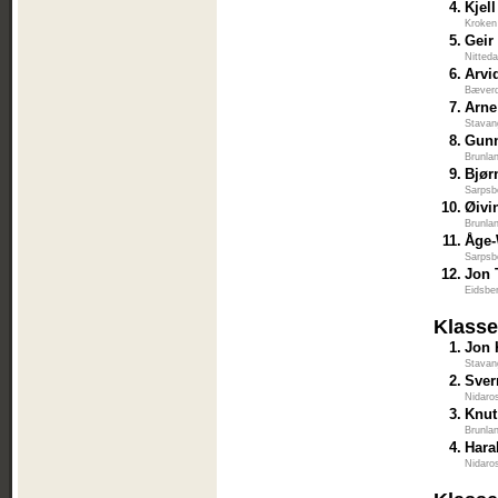
4.
Kjel
Kroken
5.
Geir
Nitted
6.
Arvi
Bæverd
7.
Arne
Stavan
8.
Gunn
Brunla
9.
Bjør
Sarpsb
10.
Øivi
Brunla
11.
Åge-
Sarpsb
12.
Jon 
Eidsbe
Klasse
1.
Jon 
Stavan
2.
Sver
Nidaro
3.
Knut
Brunla
4.
Hara
Nidaro