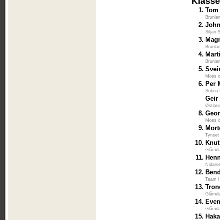
Klasse
1.
Tom
Brunla
2.
John
Siljan 
3.
Mag
Brunla
4.
Mart
Brunla
5.
Svei
Moss 
6.
Per 
Sokna 
Geir
Østlan
8.
Geo
Moss 
9.
Mort
Tynset
10.
Knut
Glåmda
11.
Henn
Nidaro
12.
Bend
Team H
13.
Tron
Glåmda
14.
Eve
Glåmda
15.
Haka