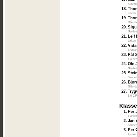
Stavan
18.
Thor
Løiten
19.
Thor
Glåmda
20.
Sigu
Nordve
21.
Leif
Løiten
22.
Vida
Brunla
23.
Pål 
Tvedes
24.
Ole 
Nordve
25.
Stei
Sandef
26.
Bjør
Glåmda
27.
Tryg
Ski J.
Klasse
1.
Per 
Tvedes
2.
Jan 
Sandef
3.
Per 
Tynset