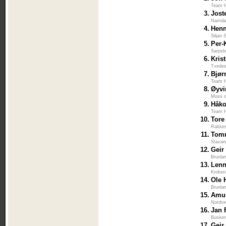
Team H
3.
Jost
Namdal
4.
Hen
Siljan 
5.
Per-
Sarpsb
6.
Kris
Tvedes
7.
Bjør
Team H
8.
Øyvi
Moss 
9.
Håk
Team H
10.
Tore
Rakkes
11.
Tomm
Stavan
12.
Geir
Brunla
13.
Lenn
Kroken
14.
Ole 
Brunla
15.
Amun
Nordve
16.
Jan 
Busker
17.
Geir