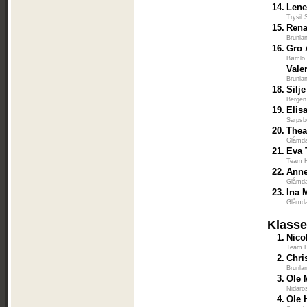
14.
Lene
Trysil 
15.
Rena
Brunla
16.
Gro 
Bømlo 
Vale
Brunla
18.
Silj
Bergen
19.
Elis
Sarpsb
20.
Thea
Glåmda
21.
Eva 
Team H
22.
Anne
Glåmda
23.
Ina 
Glåmda
Klasse
1.
Nico
Team H
2.
Chri
Brunla
3.
Ole 
Nidaro
4.
Ole 