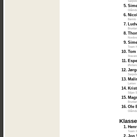
Sarpsb
5.
Sime
Glåmda
6.
Nico
Bømlo 
7.
Ludv
Brunla
8.
Thom
Nordve
9.
Sim
Team H
10.
Tom 
Stavan
11.
Espe
Østlan
12.
Jørg
Sarpsb
13.
Mali
Løiten
14.
Kris
Siljan 
15.
Magn
Brunla
16.
Ole 
Glåmda
Klasse
1.
Henr
Team H
2.
Jon 