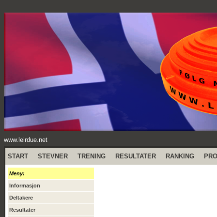
www.leirdue.net
START
STEVNER
TRENING
RESULTATER
RANKING
PR
Meny:
Informasjon
Deltakere
Resultater