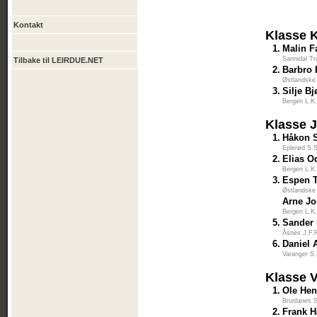
Kontakt
Klasse 
1.
Malin F
Sannidal Tr
Tilbake til LEIRDUE.NET
2.
Barbro 
Østlandske
3.
Silje B
Bergen L.K
Klasse 
1.
Håkon 
Eplerød S.
2.
Elias O
Bergen L.K
3.
Espen 
Østlandske
Arne Jo
Bergen L.K
5.
Sander 
Åsnes J.F.
6.
Daniel 
Varanger S
Klasse 
1.
Ole Hen
Brunlanes 
2.
Frank 