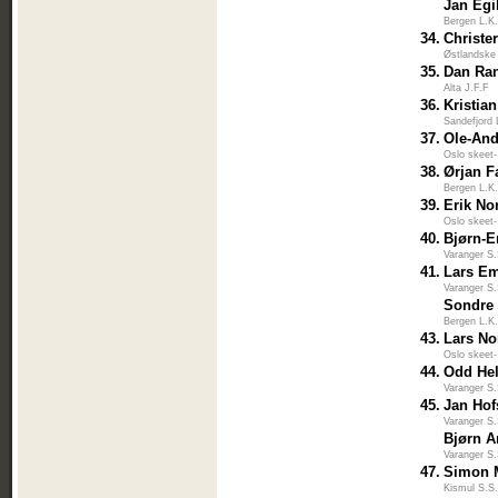
Jan Egi
Bergen L.K
34.
Christe
Østlandske
35.
Dan Ra
Alta J.F.F
36.
Kristia
Sandefjord 
37.
Ole-And
Oslo skeet-
38.
Ørjan F
Bergen L.K
39.
Erik N
Oslo skeet-
40.
Bjørn-E
Varanger S
41.
Lars Em
Varanger S
Sondre
Bergen L.K
43.
Lars N
Oslo skeet-
44.
Odd He
Varanger S
45.
Jan Hof
Varanger S
Bjørn A
Varanger S
47.
Simon M
Kismul S.S