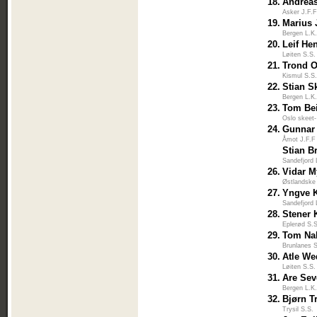
18.
Andrea
Asker J.F.
19.
Marius
Bergen L.K
20.
Leif He
Løiten S.S.
21.
Trond O
Kismul S.S
22.
Stian S
Bergen L.K
23.
Tom Be
Oslo skeet-
24.
Gunnar 
Åmot J.F.F
Stian 
Sandefjord 
26.
Vidar 
Østlandske
27.
Yngve 
Sandefjord 
28.
Stener 
Eplerød S.
29.
Tom Na
Brunlanes 
30.
Atle W
Løiten S.S.
31.
Are Sev
Bergen L.K
32.
Bjørn T
Trysil S.S.