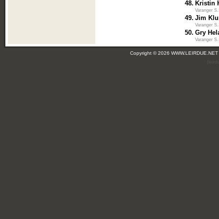
48.
Kristin
Varanger S
49.
Jim Kl
Varanger S
50.
Gry Hel
Varanger S
Copyright © 2026 WWW.LEIRDUE.NET
(leir