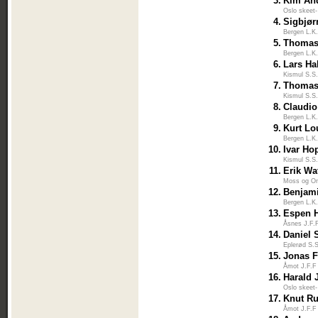
3.
Kim An
Oslo skeet-
4.
Sigbjør
Bergen L.K
5.
Thomas
Bergen L.K
6.
Lars Ha
Kismul S.S
7.
Thomas
Kismul S.S
8.
Claudio
Bergen L.K
9.
Kurt Lo
Bergen L.K
10.
Ivar Ho
Kismul S.S
11.
Erik Wa
Moss og O
12.
Benjami
Bergen L.K
13.
Espen 
Åsnes J.F.
14.
Daniel 
Eplerød S.
15.
Jonas F
Åmot J.F.F
16.
Harald 
Oslo skeet-
17.
Knut Ru
Åmot J.F.F