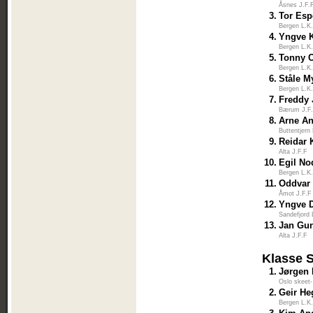
Åsnes J.F.
3.
Tor Esp
Bergen L.K
4.
Yngve K
Bergen L.K
5.
Tonny C
Bergen L.K
6.
Ståle M
Bergen L.K
7.
Freddy
Bærum J.F
8.
Arne A
Buttentjern
9.
Reidar 
Alta J.F.F
10.
Egil No
Bergen L.K
11.
Oddvar
Åmot J.F.F
12.
Yngve D
Sandefjord 
13.
Jan Gu
Alta J.F.F
Klasse 
1.
Jørgen
Oslo skeet-
2.
Geir He
Bergen L.K