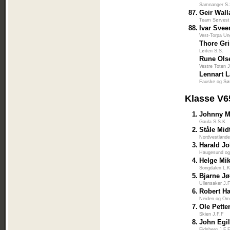
Samnanger S.
87.
Geir Wal
Team Sørvest
88.
Ivar Svee
Vest-Torpa U
Thore Gr
Løiten S.S.
Rune Ols
Vestre Toten 
Lennart 
Fauske og Sør
Klasse V6
1.
Johnny M
Gaula S.S.K
2.
Ståle Mid
Nordvestlande
3.
Harald J
Haugesund og
4.
Helge Mi
Songdalen L.K
5.
Bjarne J
Ullensaker J.
6.
Robert Ha
Neiden og Om
7.
Ole Pette
Skien J.F.F
8.
John Egi
Eidsberg J.F.