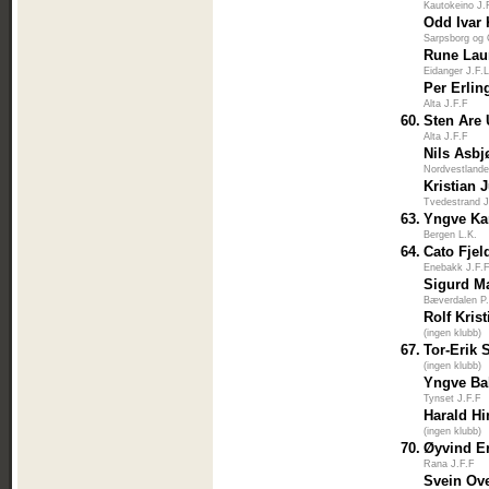
Kautokeino J.
Odd Ivar 
Sarpsborg og
Rune Lau
Eidanger J.F.
Per Erli
Alta J.F.F
60.
Sten Are
Alta J.F.F
Nils Asbj
Nordvestlande
Kristian 
Tvedestrand J
63.
Yngve Kar
Bergen L.K.
64.
Cato Fje
Enebakk J.F.
Sigurd M
Bæverdalen P
Rolf Krist
(ingen klubb)
67.
Tor-Erik 
(ingen klubb)
Yngve Ba
Tynset J.F.F
Harald H
(ingen klubb)
70.
Øyvind E
Rana J.F.F
Svein Ov