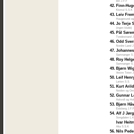
Biri J.F.F
42.
Finn-Hug
Kismul S.S.K
43.
Leiv Fre
Haugesund og
44.
Jo Terje
(ingen klubb)
45.
Pål Søre
Tvedestrand J
46.
Odd Sver
Nordre Land J
47.
Johannes 
Samnanger S.
48.
Roy Helg
Samnanger S.
49.
Bjørn Wi
Vestre Toten 
50.
Leif Henr
Løiten S.S.
51.
Kurt Aril
Neiden og Om
52.
Gunnar L
Askvoll og Ho
53.
Bjørn Håv
Eidsberg J.F.
54.
Alf J Jør
Songdalen L.K
Ivar Hei
Alta S.S.K
56.
Nils Pede