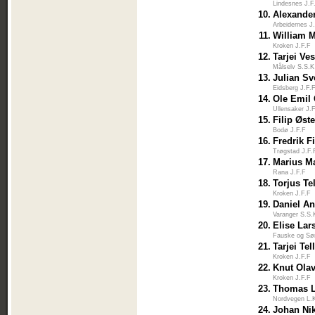
Lindesnes J.F
10.
Alexande
Arbeidernes J
11.
William 
Kroken J.F.F
12.
Tarjei Ves
Målselv S.S.K
13.
Julian S
Eidsberg J.F.
14.
Ole Emil
Ullensaker J.
15.
Filip Øst
Bodø J.F.F
16.
Fredrik F
Trøgstad J.F.
17.
Marius M
Rana J.F.F
18.
Torjus Te
Kroken J.F.F
19.
Daniel An
Varanger S.S.
20.
Elise Lar
Fauske og Sør
21.
Tarjei Te
Kroken J.F.F
22.
Knut Olav
Kroken J.F.F
23.
Thomas L
Nordvegen L.
24.
Johan Nik