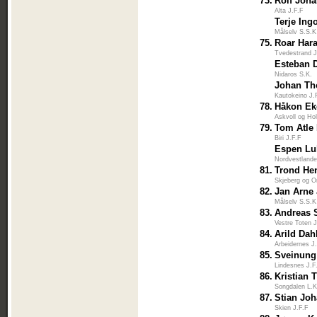
73.
Rolf Joh
Alta J.F.F
Terje Ing
Målselv S.S.K
75.
Roar Har
Tvedestrand J
Esteban 
Nidaros S.K.
Johan Th
Kautokeino J.
78.
Håkon Ek
Askvoll og Ho
79.
Tom Atle 
Biri J.F.F
Espen Lu
Nordvestlande
81.
Trond He
Skjeberg og 
82.
Jan Arne
Målselv S.S.K
83.
Andreas 
Vestre Toten 
84.
Arild Dah
Arbeidernes J
85.
Sveinung
Lindesnes J.F
86.
Kristian
Songdalen L.K
87.
Stian Jo
Skien J.F.F