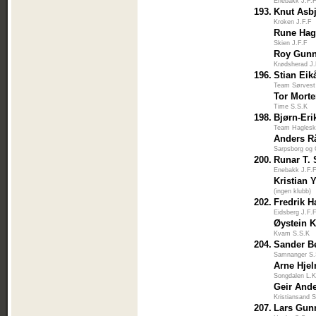
Enebakk J.F.
193.
Knut Asbj
Kroken J.F.F
Rune Ha
Skien J.F.F
Roy Gunn
Krødsherad J.
196.
Stian Eik
Team Sørvest
Tor Mort
Time S.S.K
198.
Bjørn-Eri
Team Haglesk
Anders R
Sarpsborg og
200.
Runar T.
Enebakk J.F.
Kristian 
(ingen klubb)
202.
Fredrik 
Eidsberg J.F.
Øystein K
Kvam S.S.K
204.
Sander B
Samnanger S.
Arne Hje
Songdalen L.K
Geir And
Kristiansand S
207.
Lars Gun