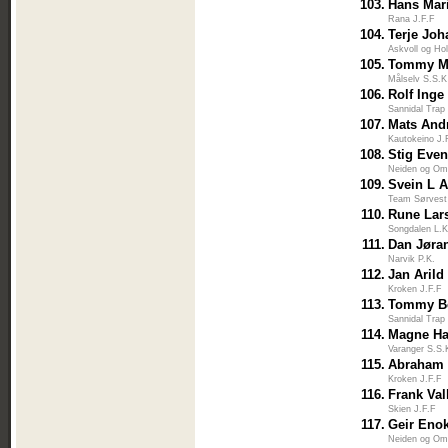
103.
Hans Mar
Rana J.F.F
104.
Terje Jo
Askvoll og Ho
105.
Tommy M
Målselv S.S.K
106.
Rolf Inge
Sannidal Trap
107.
Mats And
Kautokeino J.
108.
Stig Eve
Neiden og Om
109.
Svein L 
Team Sørvest
110.
Rune Lar
Songdalen L.K
111.
Dan Jøra
Narvik P.K.
112.
Jan Arild
Kroken J.F.F
113.
Tommy B
Sannidal Trap
114.
Magne H
Varanger S.S.
115.
Abraham 
Kroken J.F.F
116.
Frank Va
Skien J.F.F
117.
Geir Eno
Neiden og Om