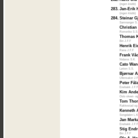
(ingen klubb)
283.
Jan-Erik 
(ingen klubb)
284.
Steinar G
Samnanger S.
Christian
Romerike S.S
Thomas K
Biri J.F.F
Henrik E
Rana J.F.F
Frank Vå
Nidaros S.K.
Cato Wa
Løiten S.S.
Bjørnar 
Ullensaker J.
Peter Fål
Enebakk J.F.
Kim Ande
Oslo skeet- og
Tom Thor
Rakkestad og
Kenneth 
Songdalen L.K
Jan Mark
Enebakk J.F.
Stig End
Biri J.F.F