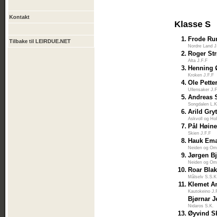
Kontakt
Klasse S
1.
Frode Ru
Tilbake til LEIRDUE.NET
Nordre Land J
2.
Roger St
Alta J.F.F
3.
Henning 
Kroken J.F.F
4.
Ole Pette
Ullensaker J.
5.
Andreas 
Songdalen L.K
6.
Arild Gry
Askvoll og Ho
7.
Pål Høin
Skien J.F.F
8.
Hauk Ema
Neiden og Om
9.
Jørgen B
Neiden og Om
10.
Roar Blak
Målselv S.S.K
11.
Klemet A
Kautokeino J.
Bjørnar 
Nidaros S.K.
13.
Øyvind S