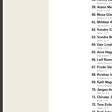
Eidsberg J.F.
59.
Anton Me
Kvam S.S.K
60.
Musa Git
Målselv S.S.K
61.
Mihkkal A
Kautokeino J.
62.
Sondre 
Skien J.F.F
63.
Sondre B
Skien J.F.F
64.
Geir Lin
Råde J.F.F
65.
Arne He
Bæverdalen P
66.
Leif Rune
Nedre Glomm
67.
Frode Sk
Skaun I.L.
68.
Kristian 
Krødsherad J.
69.
Kjell Ma
Nordvestlande
70.
Jørgen-A
Øksnes S.K.
71.
Christer 
Bodø J.F.F
72.
Tore Erik
Råde J.F.F