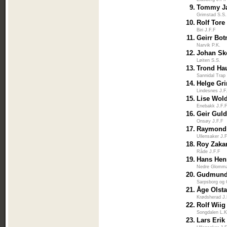
9.
Tommy J
Grimstad S.S.
10.
Rolf Tore
Biri J.F.F
11.
Geirr Bo
Narvik P.K.
12.
Johan Sk
Løiten S.S.
13.
Trond Ha
Sannidal Trap
14.
Helge Gr
Lindesnes J.F
15.
Lise Wol
Enebakk J.F.
16.
Geir Gul
Onsøy J.F.F
17.
Raymond 
Ullensaker J.
18.
Roy Zaka
Råde J.F.F
19.
Hans Hen
Nedre Glomm
20.
Gudmund 
Sarpsborg og
21.
Åge Olst
Krødsherad J.
22.
Rolf Wiig
Songdalen L.K
23.
Lars Eri