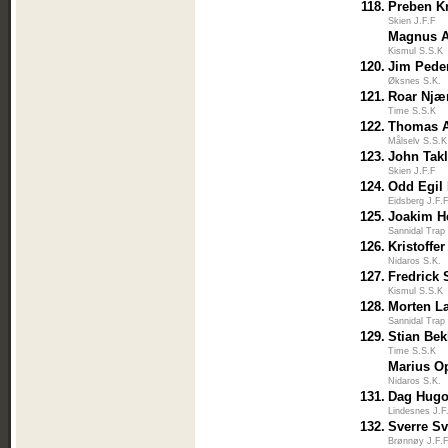
118.
Preben K
Skien J.F.F
Magnus A
Kismul S.S.K
120.
Jim Pede
Øksnes S.K.
121.
Roar Njæ
Time S.S.K
122.
Thomas A
Målselv S.S.K
123.
John Takl
Skien J.F.F
124.
Odd Egil
Eidsberg J.F.
125.
Joakim H
Sannidal Trap
126.
Kristoffe
Nidaros S.K.
127.
Fredrick 
Kismul S.S.K
128.
Morten L
Sannidal Trap
129.
Stian Be
Time S.S.K
Marius O
Nidaros S.K.
131.
Dag Hugo
Lindesnes J.F
132.
Sverre S
Brønnøy J.F.