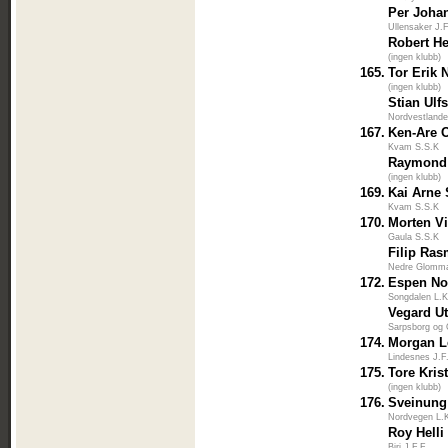
Per Joha
Ullensaker J.
Robert H
(ingen klubb)
165.
Tor Erik 
(ingen klubb)
Stian Ulfs
Nordvestlande
167.
Ken-Are 
Kvam S.S.K
Raymond
(ingen klubb)
169.
Kai Arne
Kvam S.S.K
170.
Morten V
Gaula S.S.K
Filip Ra
Nedre Glomm
172.
Espen No
Songdalen L.K
Vegard U
Sarpsborg og
174.
Morgan L
Lindesnes J.F
175.
Tore Kris
(ingen klubb)
176.
Sveinung
Nordvegen L.
Roy Helli
Biri J.F.F