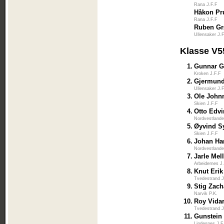
Rana J.F.F
Håkon Pr
Rana J.F.F
Ruben Gr
Ullensaker J.
Klasse V5
1.
Gunnar G
Kroken J.F.F
2.
Gjermund
Ullensaker J.
3.
Ole Johnn
Skien J.F.F
4.
Otto Edv
Nordvestlande
5.
Øyvind S
Skien J.F.F
6.
Johan Ha
Nordvestlande
7.
Jarle Me
Arbeidernes J
8.
Knut Erik
Tvedestrand J
9.
Stig Zach
Narvik P.K.
10.
Roy Vidar
Tvedestrand J
11.
Gunstein
Lindesnes J.F