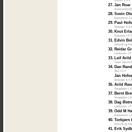
Kismul S.S.K
27.
Jan Roar 
Nordvestlande
28.
Svein Ol
Kautokeino J.
29.
Paul Hofs
Varanger S.S.
30.
Knut Erl
Eidsberg J.F.
31.
Edvin Bo
Askvoll og Ho
32.
Reidar G
Lindesnes J.F
33.
Leif Arild
Team Sørvest
34.
Dan Ran
Alta J.F.F
Jan Hofs
Varanger S.S.
36.
Arild Ra
Songdalen L.K
37.
Bernt Bre
Songdalen L.K
38.
Dag Østr
Lindesnes J.F
39.
Odd M Hæ
Kautokeino J.
40.
Torbjørn
Askvoll og Ho
41.
Erik Syd