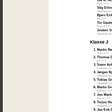
Ole A. H
Rana J.F.F
Stig Erli
Sarpsborg og
Bjørn Eri
Biri J.F.F
Tor Gaute
Kvam S.S.K
Jostein S
Sarpsborg og
Klasse J
1.
Martin R
Skien J.F.F
2.
Thomas D
Biri J.F.F
3.
Svein Ari
Lindesnes J.F
4.
Jørgen N
Sarpsborg og
5.
Tobias G
Songdalen L.K
6.
Martin Gr
Eidsberg J.F.
7.
Jon Marti
Kroken J.F.F
8.
Torjus Hu
Songdalen L.K
9.
Jan Erik 