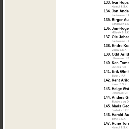
133.
Ivar Hops
Kismul S.S.K
134.
Jon Ande
Kautokeino J.
135.
Birger A
Songdalen L.K
136.
Jim-Roge
Målselv S.S.K
137.
Ole Joha
Kautokeino J.
138.
Endre Ko
Gaula S.S.K
139.
Odd Arild
Ullensaker J.
140.
Ken Tomm
Øksnes S.K.
141.
Erik Ølm
Skien J.F.F
142.
Kent Aril
Kvam S.S.K
143.
Helge Øst
Ullensaker J.
144.
Anders Gr
Skjeberg og 
145.
Mads Geo
Enebakk J.F.
146.
Harald A
Time S.S.K
147.
Rune Tor
Kismul S.S.K