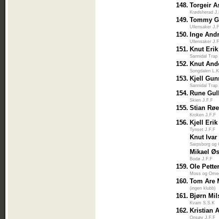
148.
Torgeir 
Krødsherad J.
149.
Tommy Gr
Ullensaker J.
150.
Inge And
Ullensaker J.
151.
Knut Eri
Sannidal Trap
152.
Knut And
Songdalen L.K
153.
Kjell Gun
Sannidal Trap
154.
Rune Gul
Skien J.F.F
155.
Stian Rø
Kroken J.F.F
156.
Kjell Eri
Tynset J.F.F
Knut Ivar
Sarpsborg og
Mikael Ø
Bodø J.F.F
159.
Ole Pette
Moss og Omeg
160.
Tom Are
(ingen klubb)
161.
Bjørn Mi
Kvam S.S.K
162.
Kristian
Onsøy J.F.F