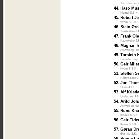
Sarpsborg og
44.
Haso Mus
Kismul S.S.K
45.
Robert Je
Kvam S.S.K
46.
Stein Ørn
Tvedestrand J
47.
Frank Ole
Kautokeino J.
48.
Magnar T
Askvoll og Ho
49.
Torstein 
Sannidal Trap
50.
Geir Mils
Kvam S.S.K
51.
Steffen S
Nordre Land J
52.
Jon Tho
Skien J.F.F
53.
Alf Kristi
Lindesnes J.F
54.
Arild Jo
Askvoll og Ho
55.
Rune Kn
Kismul S.S.K
56.
Geir Tid
Kvam S.S.K
57.
Gøran Dr
Øksnes S.K.
58.
Ronny L