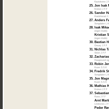
Kautokeino J.
25.
Jon Isak
Kroken J.F.F
26.
Sander H
Krødsherad J.
27.
Anders F
Songdalen L.K
28.
Isak Mika
(ingen klubb)
Kristian S
(ingen klubb)
30.
Bastian 
Onsøy J.F.F
31.
Nichlas T
Skien J.F.F
32.
Zacharia
Haugesund og
33.
Robin Je
Kvam S.S.K
34.
Fredrik S
Songdalen L.K
35.
Jon Magn
Kvam S.S.K
36.
Mathias 
Kroken J.F.F
37.
Sebastia
Rana J.F.F
Arnt Mart
Lindesnes J.F
Peder Rø