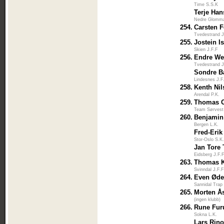
Time S.S.K
Terje Ha
Nedre Glomm
254.
Carsten F
Tvedestrand J
255.
Jostein I
Skien J.F.F
256.
Endre We
Tvedestrand J
Sondre B
Lindesnes J.F
258.
Kenth Nil
Arendal P.K.
259.
Thomas O
Team Sørvest
260.
Benjamin
Bergen L.K.
Fred-Erik
Stor-Oslo S.K
Jan Tore
Eidsberg J.F.
263.
Thomas 
Svinndal J.F.
264.
Even Øde
Sannidal Trap
265.
Morten Å
(ingen klubb)
266.
Rune Fur
Sokna L.K.
Lars Rin