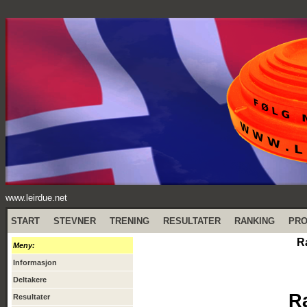
www.leirdue.net
START
STEVNER
TRENING
RESULTATER
RANKING
PR
R
Meny:
Informasjon
Deltakere
R
Resultater