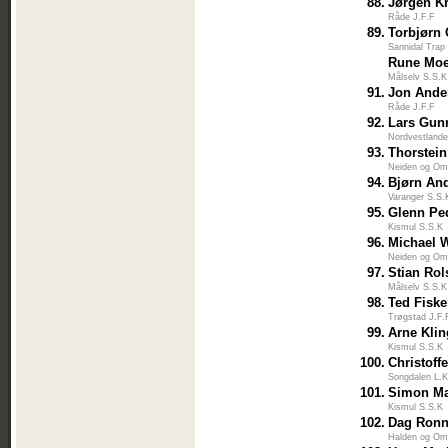
88.
Jørgen Kr
Råde J.F.F
89.
Torbjørn 
Sannidal Trap
Rune Mo
Målselv S.S.K
91.
Jon Ande
Råde J.F.F
92.
Lars Gun
Nordvestlande
93.
Thorstein
Neiden og Om
94.
Bjørn And
Varanger S.S.
95.
Glenn Pe
Kismul S.S.K
96.
Michael 
Neiden og Om
97.
Stian Rol
Målselv S.S.K
98.
Ted Fisk
Trøgstad J.F.
99.
Arne Kli
Kismul S.S.K
100.
Christoff
Songdalen L.K
101.
Simon Ma
Kismul S.S.K
102.
Dag Ronn
Halden og Om