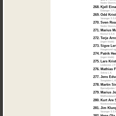
Nedre Glomm
268.
Kjell Eina
Eidanger J.F.
269.
Odd Kris
Varanger S.S.
270.
Sven Roa
Nedre Glomm
271.
Marius M
Kismul S.S.K
272.
Terje Arn
(ingen klubb)
273.
Sigve Ler
Haugesund og
274.
Patrik H
(ingen klubb)
275.
Lars Kris
Lindesnes J.F
276.
Mathias 
Sokna L.K.
277.
Jens Edv
Songdalen L.K
278.
Martin S
Bjørnafjorden
279.
Marius J
Midthordaland
280.
Kurt Are 
Nordvestlande
281.
Jim Klun
Varanger S.S.
282.
Hans Ola