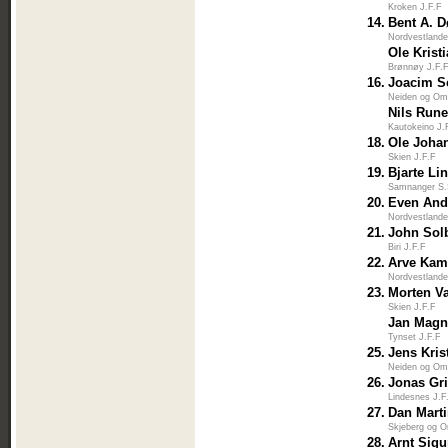
Kroken J.F.F
14.
Bent A. 
Nordvestlande
Ole Krist
Brønnøy J.F.
16.
Joacim S
Neiden og Om
Nils Rune
Kautokeino J.
18.
Ole Joha
Skien J.F.F
19.
Bjarte Li
Samnanger S.
20.
Even An
Nordvestlande
21.
John Sol
Biri J.F.F
22.
Arve Ka
Nordvestlande
23.
Morten V
Skien J.F.F
Jan Magn
Tynset J.F.F
25.
Jens Kris
Neiden og Om
26.
Jonas Gr
Lindesnes J.F
27.
Dan Mart
Skjeberg og 
28.
Arnt Sigu