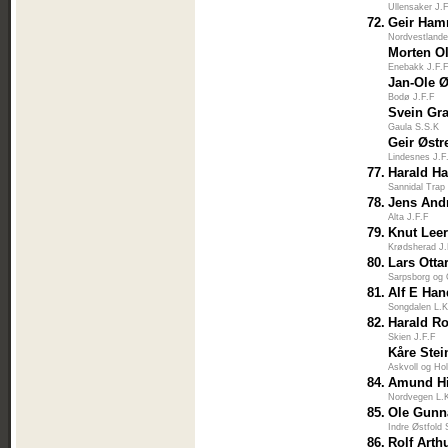
Ullensaker J.
72.
Geir Ha
Nordvestlande
Morten O
Enebakk J.F.
Jan-Ole 
Bodø J.F.F
Svein Gr
Gaula S.S.K
Geir Øst
Lindesnes J.F
77.
Harald H
Sannidal Trap
78.
Jens And
Alta J.F.F
79.
Knut Lee
Krødsherad J.
80.
Lars Otta
Sarpsborg og
81.
Alf E Ha
Songdalen L.K
82.
Harald R
Skien J.F.F
Kåre Stei
Askvoll og Ho
84.
Amund Hi
Nordvegen L.
85.
Ole Gunn
Indre Østfold 
86.
Rolf Arth