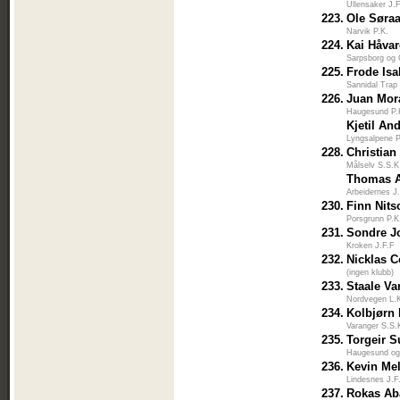
Ullensaker J.
223.
Ole Søra
Narvik P.K.
224.
Kai Håva
Sarpsborg og
225.
Frode Is
Sannidal Trap
226.
Juan Mor
Haugesund P.
Kjetil An
Lyngsalpene P
228.
Christian
Målselv S.S.K
Thomas 
Arbeidernes J
230.
Finn Nits
Porsgrunn P.K
231.
Sondre J
Kroken J.F.F
232.
Nicklas C
(ingen klubb)
233.
Staale V
Nordvegen L.
234.
Kolbjørn 
Varanger S.S.
235.
Torgeir 
Haugesund og
236.
Kevin Me
Lindesnes J.F
237.
Rokas Ab