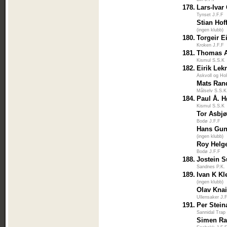
178.
Lars-Ivar
Tynset J.F.F
Stian Hof
(ingen klubb)
180.
Torgeir 
Kroken J.F.F
181.
Thomas A
Kismul S.S.K
182.
Eirik Lek
Askvoll og Ho
Mats Ran
Målselv S.S.K
184.
Paul Å. H
Kismul S.S.K
Tor Asbj
Bodø J.F.F
Hans Gun
(ingen klubb)
Roy Helg
Bodø J.F.F
188.
Jostein 
Sandnes P.K.
189.
Ivan K Kl
(ingen klubb)
Olav Kna
Ullensaker J.
191.
Per Stein
Sannidal Trap
Simen R