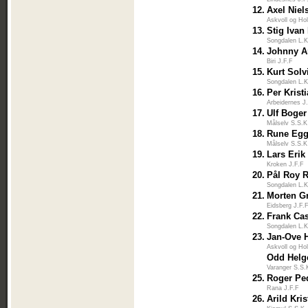
12.
Axel Niel
Askvoll og Ho
13.
Stig Ivan
Songdalen L.K
14.
Johnny A
Biri J.F.F
15.
Kurt Solv
Songdalen L.K
16.
Per Krist
Arbeidernes J
17.
Ulf Boger
Målselv S.S.K
18.
Rune Eg
Målselv S.S.K
19.
Lars Eri
Kroken J.F.F
20.
Pål Roy 
Songdalen L.K
21.
Morten Gr
Eidsberg J.F.
22.
Frank Ca
Songdalen L.K
23.
Jan-Ove 
Askvoll og Ho
Odd Helg
Varanger S.S.
25.
Roger Pe
Rana J.F.F
26.
Arild Kri