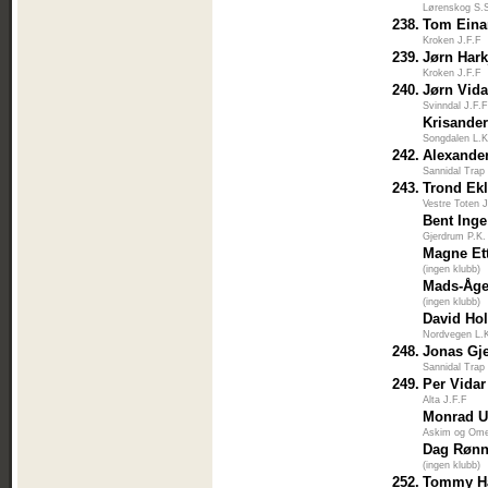
Lørenskog S.
238.
Tom Eina
Kroken J.F.F
239.
Jørn Har
Kroken J.F.F
240.
Jørn Vid
Svinndal J.F.
Krisander
Songdalen L.K
242.
Alexande
Sannidal Trap
243.
Trond Ek
Vestre Toten 
Bent Ing
Gjerdrum P.K.
Magne Et
(ingen klubb)
Mads-Åge
(ingen klubb)
David Ho
Nordvegen L.
248.
Jonas Gj
Sannidal Trap
249.
Per Vida
Alta J.F.F
Monrad U
Askim og Ome
Dag Røn
(ingen klubb)
252.
Tommy H