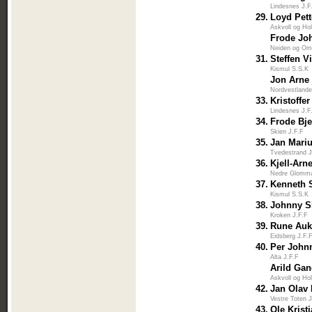
Lindesnes J.F
29.
Loyd Pett
Askvoll og Ho
Frode Jo
Neiden og Om
31.
Steffen V
Kismul S.S.K
Jon Arne
Nordvestlande
33.
Kristoffe
Lindesnes J.F
34.
Frode Bj
Skien J.F.F
35.
Jan Mari
Tvedestrand J
36.
Kjell-Arn
Nedre Glomm
37.
Kenneth 
Kismul S.S.K
38.
Johnny S
Kroken J.F.F
39.
Rune Auk
Eidsberg J.F.
40.
Per John
Alta J.F.F
Arild Ga
Askvoll og Ho
42.
Jan Olav
Vestre Toten 
43.
Ole Krist