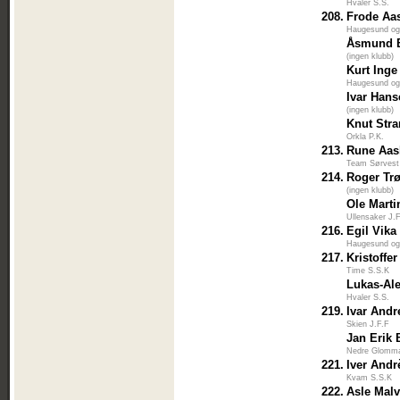
Hvaler S.S.
208.
Frode Aa
Haugesund og
Åsmund 
(ingen klubb)
Kurt Inge
Haugesund og
Ivar Han
(ingen klubb)
Knut Str
Orkla P.K.
213.
Rune Aa
Team Sørvest
214.
Roger Tr
(ingen klubb)
Ole Marti
Ullensaker J.
216.
Egil Vika
Haugesund og
217.
Kristoffe
Time S.S.K
Lukas-Al
Hvaler S.S.
219.
Ivar Andr
Skien J.F.F
Jan Erik
Nedre Glomm
221.
Iver Andr
Kvam S.S.K
222.
Asle Malv