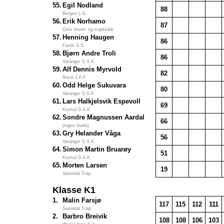
55.
Egil Nodland
88
Bergen L.K.
56.
Erik Norhamo
87
Oslo skeet- og trapklubb
57.
Henning Haugen
86
Farris S.S.
58.
Bjørn Andre Troli
86
Varanger S.S.K
59.
Alf Dennis Myrvold
82
Åmot J.F.F
60.
Odd Helge Sukuvara
80
Varanger S.S.K
61.
Lars Halkjelsvik Espevoll
69
Kismul S.S.K
62.
Sondre Magnussen Aardal
66
(ingen klubb)
63.
Gry Helander Våga
56
Varanger S.S.K
64.
Simon Martin Bruarøy
51
Kismul S.S.K
65.
Morten Larsen
19
Sannidal Trap
Klasse K1
1.
Malin Farsjø
117
115
112
111
Sannidal Trap
2.
Barbro Breivik
108
108
106
103