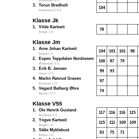
Østlandske S.S.
3.
Torun Bredholt
104
Rakkestad S.S.K
Klasse Jk
1.
Vilde Kartveit
78
Bergen L.K.
Klasse Jm
1.
Arne Johan Kartveit
104
101
101
98
Bergen L.K.
2.
Espen Teppdalen Nordsveen
100
87
79
Østlandske S.S.
3.
Erik B. Jensen
99
93
Asker J.F.F
4.
Martin Røsrud Graven
97
Brunlanes S.S.
5.
Vegard Balberg Øhre
74
Bærum J.F.F
Klasse V55
1.
Ole Henrik Gusland
117
116
116
115
Brunlanes S.S.
2.
Yngve Kartveit
115
111
109
109
Bergen L.K.
3.
Ståle Myklebust
83
75
71
Bergen L.K.