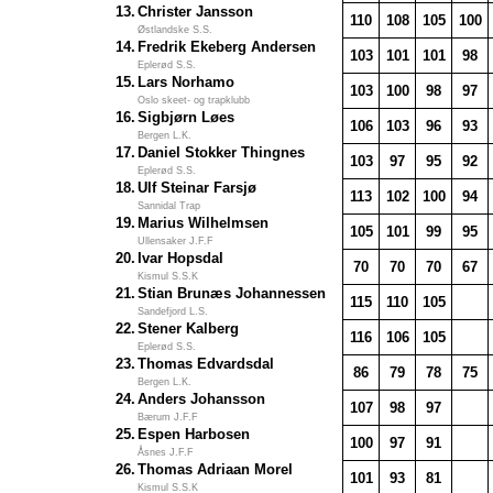
13.
Christer Jansson
110
108
105
100
Østlandske S.S.
14.
Fredrik Ekeberg Andersen
103
101
101
98
Eplerød S.S.
15.
Lars Norhamo
103
100
98
97
Oslo skeet- og trapklubb
16.
Sigbjørn Løes
106
103
96
93
Bergen L.K.
17.
Daniel Stokker Thingnes
103
97
95
92
Eplerød S.S.
18.
Ulf Steinar Farsjø
113
102
100
94
Sannidal Trap
19.
Marius Wilhelmsen
105
101
99
95
Ullensaker J.F.F
20.
Ivar Hopsdal
70
70
70
67
Kismul S.S.K
21.
Stian Brunæs Johannessen
115
110
105
Sandefjord L.S.
22.
Stener Kalberg
116
106
105
Eplerød S.S.
23.
Thomas Edvardsdal
86
79
78
75
Bergen L.K.
24.
Anders Johansson
107
98
97
Bærum J.F.F
25.
Espen Harbosen
100
97
91
Åsnes J.F.F
26.
Thomas Adriaan Morel
101
93
81
Kismul S.S.K