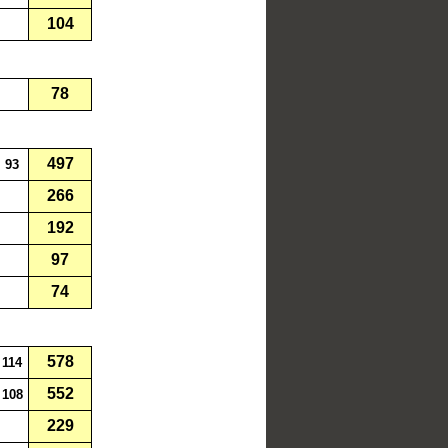
104
78
497
93
266
192
97
74
578
114
552
108
229