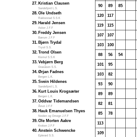
27.
Kristian Clausen
90
89
85
Sandefjord L.S.
28.
Ole Undseth
120
117
Rakkestad S.S.K
29.
Harald Jensen
119
115
Asker J.F.F
30.
Freddy Jensen
107
107
Bærum J.F.F
31.
Bjørn Trydal
103
100
Trysil S.S.
32.
Trond Olsen
88
56
54
Kismul S.S.K
33.
Vebjørn Berg
101
95
Grasåsen S.S.
34.
Ørjan Fadnes
103
82
Bergen L.K.
35.
Svein Hildenes
93
90
Sandefjord L.S.
36.
Kurt Louis Krogsæter
89
89
Bergen L.K.
37.
Oddvar Tidemandsen
82
81
Åmot J.F.F
38.
Hauk Emanuelsen Thyes
85
78
Neiden og Omegn J.F.F
39.
Ole Morten Aakre
113
Kroken J.F.F
40.
Anstein Schwencke
109
Eplerød S.S.