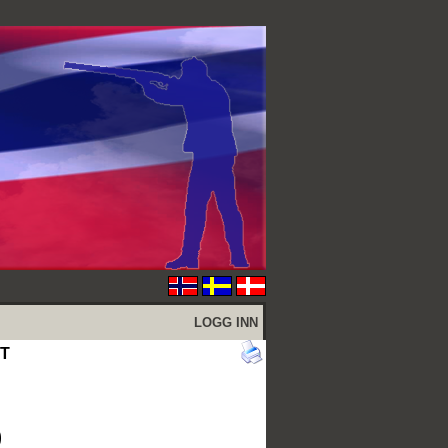
LOGG INN
ET
9