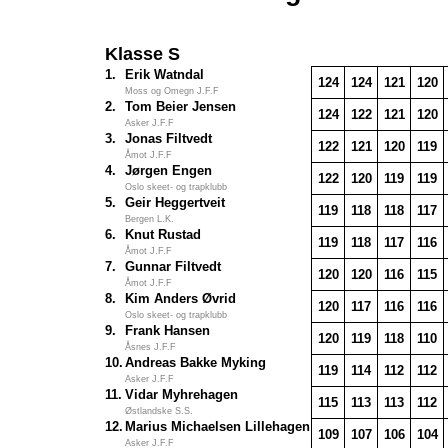
Klasse S
1.
Erik Watndal
124
124
121
120
Moss og Omegn J.F.F
2.
Tom Beier Jensen
124
122
121
120
Asker J.F.F
3.
Jonas Filtvedt
122
121
120
119
Åmot J.F.F
4.
Jørgen Engen
122
120
119
119
Oslo skeet- og trapklubb
5.
Geir Heggertveit
119
118
118
117
Bergen L.K.
6.
Knut Rustad
119
118
117
116
Åmot J.F.F
7.
Gunnar Filtvedt
120
120
116
115
Åmot J.F.F
8.
Kim Anders Øvrid
120
117
116
116
Oslo skeet- og trapklubb
9.
Frank Hansen
120
119
118
110
Åsnes J.F.F
10.
Andreas Bakke Myking
119
114
112
112
Asker J.F.F
11.
Vidar Myhrehagen
115
113
113
112
Østlandske S.S.
12.
Marius Michaelsen Lillehagen
109
107
106
104
Asker J.F.F