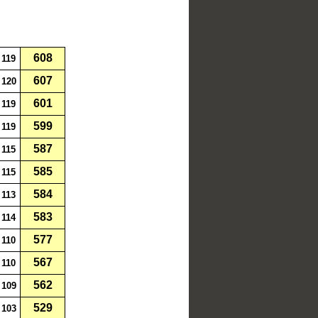
608
119
607
120
601
119
599
119
587
115
585
115
584
113
583
114
577
110
567
110
562
109
529
103