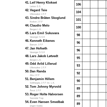
41.
Leif Henry Klokset
106
Løiten S.S.
42.
Vegard Teie
104
Ullensaker J.F.F
43.
Sindre Bråten Skoglund
101
Kroken J.F.F
44.
Claudio Melo
100
Bergen L.K.
45.
Lars Emil Sukuvara
98
Varanger S.S.K
46.
Kenneth Eikenes
96
Bærum J.F.F
47.
Jan Hofseth
96
Varanger S.S.K
48.
Lars Jakob Løtvedt
95
Bergen L.K.
49.
Odd Arild Lillerud
93
Ullensaker J.F.F
50.
Dan Randa
92
Alta J.F.F
51.
Benjamin Hillem
90
Sollihøgda J.F.F Int. L.K.
52.
Tom Johnny Myrvold
89
Åmot J.F.F
53.
Roger Holte Halvorsen
89
Sannidal Trap
54.
Even Hansen Smedbak
89
(ingen klubb)