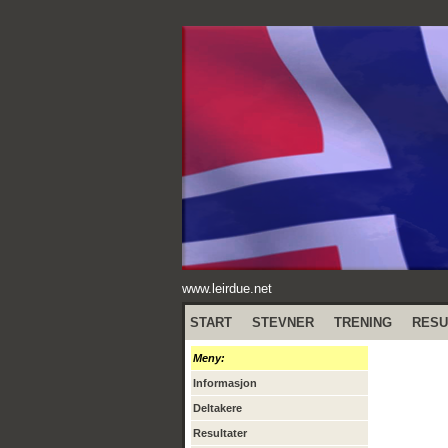
www.leirdue.net
START
STEVNER
TRENING
RESU
Meny:
Informasjon
Deltakere
Resultater