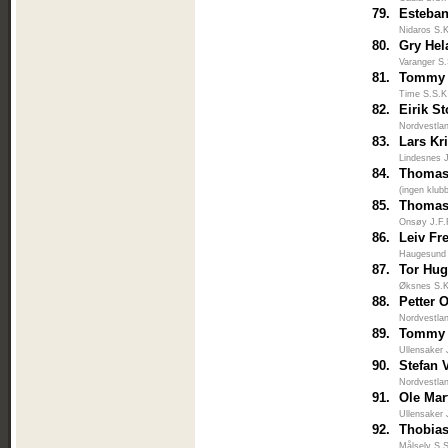
79.
Esteban
Nidaros S.
80.
Gry Hel
Varanger S
81.
Tommy 
Time S.S.K
82.
Eirik S
Nordvestlan
83.
Lars Kr
Lindesnes 
84.
Thomas
(ingen klub
85.
Thomas
Onsøy J.F.
86.
Leiv F
Haugesund
87.
Tor Hug
Øksnes S.K
88.
Petter 
Nordvestlan
89.
Tommy 
Ullensaker 
90.
Stefan 
Nordvestlan
91.
Ole Mar
Ullensaker 
92.
Thobia
Målselv S.