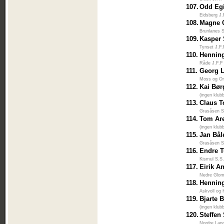
107.
Odd Egi
Eidsberg J.
108.
Magne 
Brunlanes 
109.
Kasper 
Tynset J.F
110.
Henning
Råde J.F.F
111.
Georg 
Moss og O
112.
Kai Bø
(ingen klub
113.
Claus T
Grasåsen S
114.
Tom Ar
(ingen klub
115.
Jan Bål
Grasåsen S
116.
Endre 
Kismul S.S
117.
Eirik A
Nedre Glo
118.
Hennin
Askvoll og 
119.
Bjarte 
(ingen klub
120.
Steffen
Nordre Lan