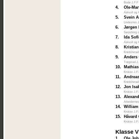
Bodø J.F.F
4.
Ole-Mar
Askvoll og 
5.
Svein A
Lindesnes 
6.
Jørgen 
Sarpsborg 
7.
Ida Sof
Askvoll og 
8.
Kristia
Krødsherad
9.
Anders
Trøgstad J
10.
Mathia
Kroken J.F
11.
Andrea
Krødsherad
12.
Jon Isa
Kroken J.F
13.
Alexand
Arbeiderne
14.
Willia
Kroken J.F
15.
Håvard
Kroken J.F
Klasse 
1.
Ole Joh