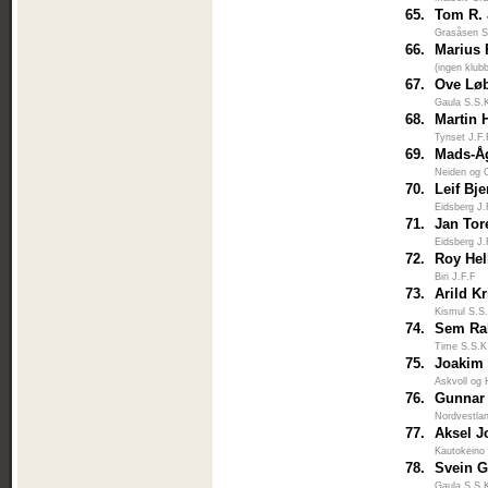
65.
Tom R.
Grasåsen S
66.
Marius 
(ingen klub
67.
Ove Lø
Gaula S.S.
68.
Martin 
Tynset J.F
69.
Mads-Åg
Neiden og 
70.
Leif Bj
Eidsberg J.
71.
Jan Tor
Eidsberg J.
72.
Roy Hel
Biri J.F.F
73.
Arild Kr
Kismul S.S
74.
Sem Ra
Time S.S.K
75.
Joakim 
Askvoll og 
76.
Gunnar 
Nordvestlan
77.
Aksel J
Kautokeino
78.
Svein G
Gaula S.S.