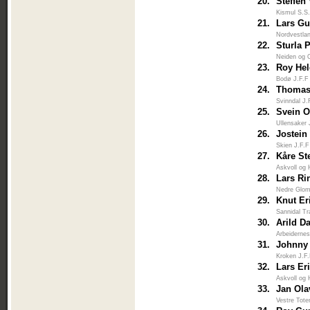
20.
Steffen
Kismul S.S
21.
Lars Gu
Nordvestlan
22.
Sturla 
Neiden og 
23.
Roy He
Bodø J.F.F
24.
Thomas
Svinndal J.
25.
Svein 
Ullensaker 
26.
Jostein
Skien J.F.F
27.
Kåre St
Askvoll og 
28.
Lars Ri
Nedre Glo
29.
Knut E
Sannidal Tr
30.
Arild D
Arbeiderne
31.
Johnny
Kroken J.F
32.
Lars Er
Askvoll og 
33.
Jan Ol
Vestre Tote