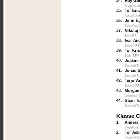
34.
Roy Gu
Krødsherad
35.
Tor Ein
Askvoll og 
36.
John Eg
Sandefjord 
37.
Nikolaj
Biri J.F.F
38.
Ivar An
Skien J.F.F
39.
Tor Kri
Bodø J.F.F
40.
Joakim 
Sannidal Tr
41.
Jonas G
Sannidal Tr
42.
Terje V
Skien J.F.F
43.
Morgan
Lindesnes 
44.
Stian T
Sannidal Tr
Klasse 
1.
Anders
Sarpsborg 
2.
Tor Asb
(ingen klub