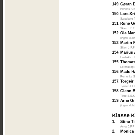
149.
Gøran D
Øksnes S.K
150.
Lars-Kr
Sarpsborg 
151.
Rune G
Skien J.F.F
152.
Ole Mar
(ingen klub
153.
Martin 
Skien J.F.F
154.
Marius 
Enebakk J.
155.
Thomas
Lørenskog 
156.
Mads H
Romerike S
157.
Torgeir
Tynset J.F
158.
Glenn 
Time S.S.K
159.
Arne G
(ingen klub
Klasse 
1.
Stine 
Åmot J.F.F
2.
Monica