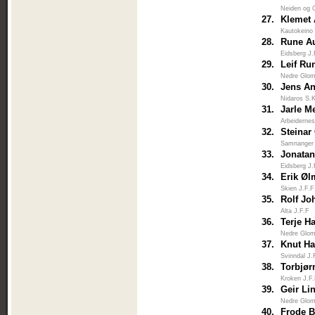
Neiden og 
27.
Klemet 
Kautokeino
28.
Rune A
Eidsberg J.
29.
Leif Ru
Nedre Glo
30.
Jens A
Nidaros S.
31.
Jarle M
Arbeiderne
32.
Steinar
Samnanger
33.
Jonatan
Eidsberg J.
34.
Erik Øl
Skien J.F.F
35.
Rolf Jo
Alta J.F.F
36.
Terje H
Nedre Glo
37.
Knut H
Svinndal J.
38.
Torbjør
Kroken J.F
39.
Geir L
Nedre Glo
40.
Frode 