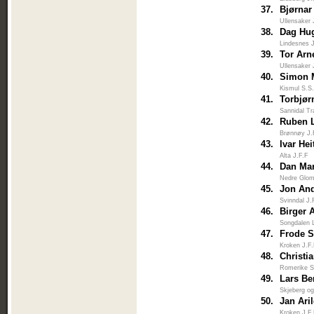
37.
Bjørnar
Ullensaker 
38.
Dag Hu
Lindesnes 
39.
Tor Arn
Ullensaker 
40.
Simon M
Kismul S.S
41.
Torbjør
Sannidal Tr
42.
Ruben 
Brønnøy J.
43.
Ivar He
Alta J.F.F
44.
Dan Mar
Nedre Glo
45.
Jon An
Svinndal J.
46.
Birger 
Songdalen 
47.
Frode 
Kroken J.F
48.
Christi
Romerike S
49.
Lars Be
Skjeberg o
50.
Jan Ari
Kroken J.F