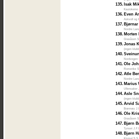
135.
Isak Mi
Kautokeino
136.
Even An
Askvoll og 
137.
Bjørnar
Nordre Lan
138.
Morten 
Grasåsen S
139.
Jonas K
(ingen klub
140.
Sveinun
Nordvegen 
141.
Ole Jo
Romerike S
142.
Atle Ber
Nordre Lan
143.
Marius
Ullensaker 
144.
Asle Sn
(ingen klub
145.
Arvid 
Brønnøy J.
146.
Ole Kri
Grasåsen S
147.
Bjørn B
Tynset J.F
148.
Bjørn H
Kismul S.S