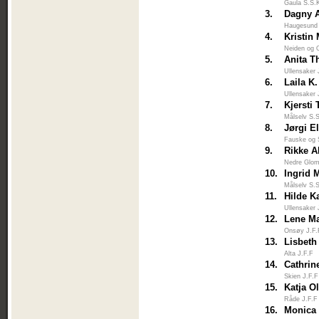
Gaula S.S.
3.
Dagny A
Haugesund
4.
Kristin
Neiden og 
5.
Anita T
Ullensaker 
6.
Laila K
Ullensaker 
7.
Kjersti
Målselv S.
8.
Jørgi E
Fauske og 
9.
Rikke A
Nedre Glo
10.
Ingrid 
Målselv S.
11.
Hilde K
Ullensaker 
12.
Lene M
Onsøy J.F.
13.
Lisbeth
Alta J.F.F
14.
Cathrin
Skien J.F.F
15.
Katja O
Råde J.F.F
16.
Monica