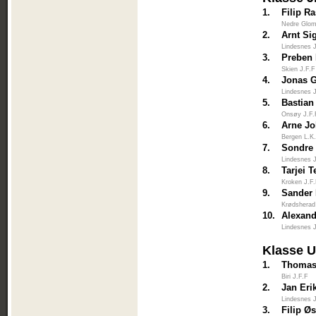
1.
Filip 
Nedre Glo
2.
Arnt Si
Lindesnes 
3.
Preben 
Skien J.F.F
4.
Jonas 
Lindesnes 
5.
Bastian
Onsøy J.F.
6.
Arne Jo
Bergen L.K
7.
Sondre
Lindesnes 
8.
Tarjei 
Kroken J.F
9.
Sander
Krødsherad
10.
Alexan
Lindesnes 
Klasse 
1.
Thomas
Biri J.F.F
2.
Jan Eri
Lindesnes 
3.
Filip Ø