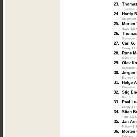
23.
Thomas
Trondheim 
24.
Hartly
Haugesund
25.
Morten 
Gaula S.S.
26.
Thomas
Stavanger 
27.
Carl G.
Onsøy J.F.
28.
Rune M
Målselv S.
29.
Olav Kn
Ullensaker 
30.
Jørgen 
Brønnøy J.
31.
Helge A
Ullensaker 
32.
Stig E
Biri J.F.F
33.
Paal Lu
Onsøy J.F.
34.
Stian B
Time S.S.K
35.
Jan Ar
Målselv S.
36.
Morten 
Eidsberg J.