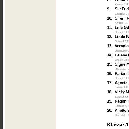
Kroken J.F
9.
Siv Fu
Enebakk J.
10.
Siren 
Kismul S.S
11.
Line Ød
Onsøy J.F.
12.
Linda P
Skien J.F.F
13.
Veronic
Ullensaker 
14.
Helene 
Onsøy J.F.
15.
Signe M
Ullensaker 
16.
Kariann
Onsøy J.F.
17.
Agnete
Løiten S.S.
18.
Vicky M
Skien J.F.F
19.
Ragnhil
Eidskog S.
20.
Anette 
Glåmdal L.
Klasse J