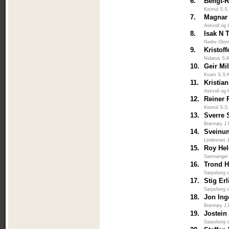
6.
Bengt-
Kismul S.S
7.
Magnar 
Askvoll og 
8.
Isak N 
Nedre Glo
9.
Kristoff
Nidaros S.
10.
Geir Mi
Kvam S.S.
11.
Kristian
Askvoll og 
12.
Reiner 
Kismul S.S
13.
Sverre
Brønnøy J.
14.
Sveinun
Lindesnes 
15.
Roy He
Samnanger
16.
Trond 
Sarpsborg 
17.
Stig Er
Sarpsborg 
18.
Jon Ing
Brønnøy J.
19.
Jostein
Sarpsborg 