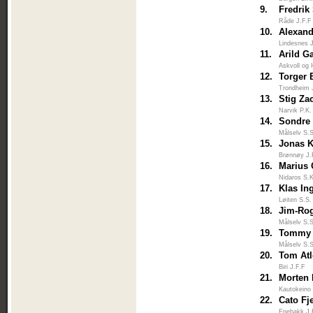
9.
Fredrik
Råde J.F.F
10.
Alexand
Lindesnes 
11.
Arild G
Askvoll og 
12.
Torger 
Trondheim 
13.
Stig Za
Narvik P.K.
14.
Sondre
Målselv S.
15.
Jonas 
Brønnøy J.
16.
Marius 
Nidaros S.
17.
Klas In
Løiten S.S.
18.
Jim-Ro
Målselv S.
19.
Tommy 
Målselv S.
20.
Tom Atl
Biri J.F.F
21.
Morten 
Kautokeino
22.
Cato Fj
Enebakk J.