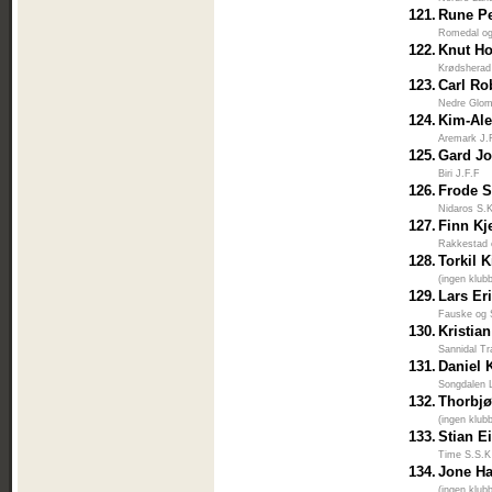
121.
Rune Pe
Romedal og 
122.
Knut H
Krødsherad
123.
Carl Ro
Nedre Glo
124.
Kim-Ale
Aremark J.
125.
Gard Jo
Biri J.F.F
126.
Frode S
Nidaros S.
127.
Finn Kj
Rakkestad 
128.
Torkil 
(ingen klub
129.
Lars Er
Fauske og 
130.
Kristia
Sannidal Tr
131.
Daniel 
Songdalen 
132.
Thorbjø
(ingen klub
133.
Stian E
Time S.S.K
134.
Jone H
(ingen klub