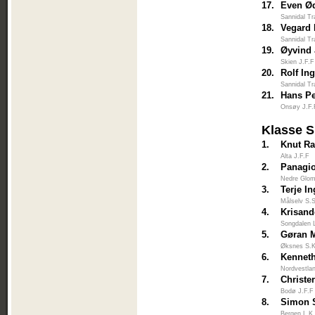
17.
Even Ø
Sannidal Tr
18.
Vegard 
Sannidal Tr
19.
Øyvind
Skien J.F.F
20.
Rolf In
Sannidal Tr
21.
Hans Pe
Onsøy J.F.
Klasse S
1.
Knut R
Alta J.F.F
2.
Panagio
Nedre Glo
3.
Terje I
Målselv S.
4.
Krisand
Songdalen 
5.
Gøran 
Øksnes S.K
6.
Kennet
Nordvestlan
7.
Christer
Bodø J.F.F
8.
Simon 
Bergen L.K