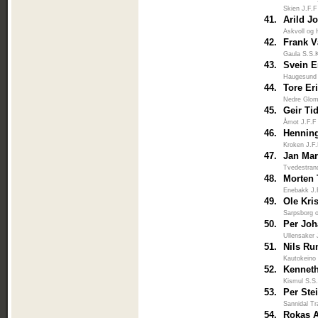
Skien J.F.F
41.
Arild J
Askvoll og 
42.
Frank 
Gaula S.S.
43.
Svein E
Haugesund
44.
Tore Er
Nedre Glo
45.
Geir T
Åmot J.F.F
46.
Hennin
Kroken J.F
47.
Jan Mar
Tvedestran
48.
Morten 
Enebakk J.
49.
Ole Kri
Sarpsborg 
50.
Per Jo
Ullensaker 
51.
Nils Ru
Kautokeino
52.
Kenneth
Kismul S.S
53.
Per Ste
Sannidal Tr
54.
Rokas 