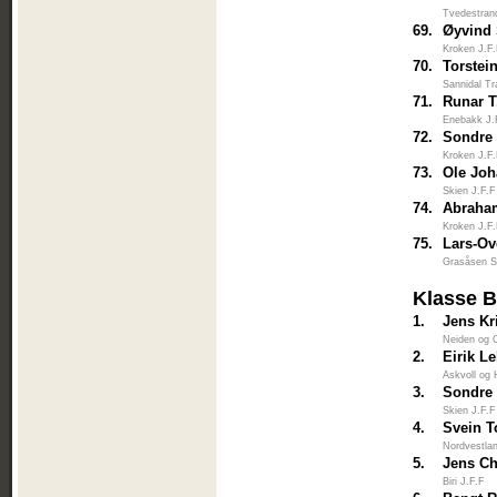
Tvedestran
69.
Øyvind
Kroken J.F
70.
Torstei
Sannidal Tr
71.
Runar T
Enebakk J.
72.
Sondre
Kroken J.F
73.
Ole Jo
Skien J.F.F
74.
Abraham
Kroken J.F
75.
Lars-Ov
Grasåsen S
Klasse 
1.
Jens Kr
Neiden og 
2.
Eirik L
Askvoll og 
3.
Sondre 
Skien J.F.F
4.
Svein T
Nordvestlan
5.
Jens Ch
Biri J.F.F