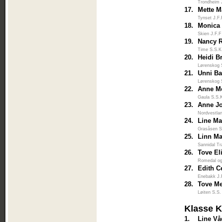
Trondheim 
17.
Mette 
Tynset J.F
18.
Monica
Skien J.F.F
19.
Nancy R
Time S.S.K
20.
Heidi B
Lørenskog 
21.
Unni B
Lørenskog 
22.
Anne Me
Gaula S.S.
23.
Anne J
Nordvestlan
24.
Line Ma
Grasåsen S
25.
Linn Ma
Sannidal Tr
26.
Tove El
Romedal og 
27.
Edith C
Enebakk J.
28.
Tove Me
Løiten S.S.
Klasse 
1.
Line V