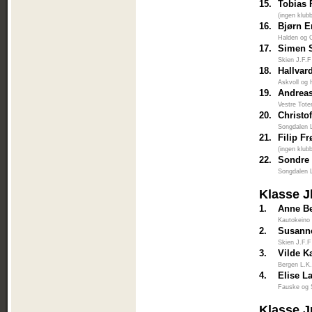
15.
Tobias 
(ingen klub
16.
Bjørn E
Halden og 
17.
Simen 
Skien J.F.F
18.
Hallvar
Askvoll og 
19.
Andrea
Vestre Tote
20.
Christo
Songdalen 
21.
Filip F
(ingen klub
22.
Sondre
Songdalen 
Klasse J
1.
Anne Be
Kautokeino
2.
Susann
Skien J.F.F
3.
Vilde Ka
Bergen L.K
4.
Elise L
Fauske og 
Klasse 