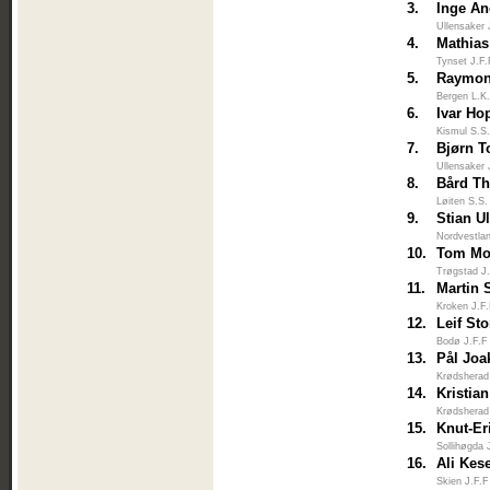
3.
Inge An
Ullensaker 
4.
Mathia
Tynset J.F
5.
Raymon
Bergen L.K
6.
Ivar Ho
Kismul S.S
7.
Bjørn T
Ullensaker 
8.
Bård T
Løiten S.S.
9.
Stian Ul
Nordvestlan
10.
Tom Mo
Trøgstad J
11.
Martin 
Kroken J.F
12.
Leif Sto
Bodø J.F.F
13.
Pål Jo
Krødsherad
14.
Kristia
Krødsherad
15.
Knut-Er
Sollihøgda J
16.
Ali Kes
Skien J.F.F