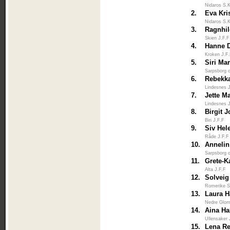
Nidaros S.
2.
Eva Kri
Nidaros S.
3.
Ragnhil
Skien J.F.F
4.
Hanne 
Kroken J.F
5.
Siri Ma
Sarpsborg 
6.
Rebekk
Lindesnes 
7.
Jette M
Lindesnes 
8.
Birgit 
Biri J.F.F
9.
Siv Hel
Råde J.F.F
10.
Anneli
Sarpsborg 
11.
Grete-K
Alta J.F.F
12.
Solveig
Romerike S
13.
Laura 
Nedre Glo
14.
Aina Ha
Ullensaker 
15.
Lena R