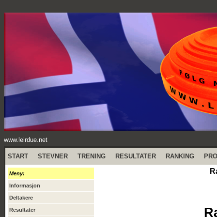
www.leirdue.net
START
STEVNER
TRENING
RESULTATER
RANKING
PR
R
Meny:
Informasjon
Deltakere
R
Resultater