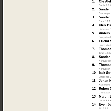
1.
Ole Ale
Gaula S.S.
2.
Sander
Samnanger
3.
Sander 
Rana J.F.F
4.
Ulrik Ø
Lindesnes 
5.
Anders
Songdalen 
6.
Erlend 
(ingen klub
7.
Thomas
Time S.S.K
8.
Sander
Nordvestlan
9.
Thomas
Nordvegen 
10.
Isak St
Lindesnes 
11.
Johan N
Kautokeino
12.
Ruben G
Ullensaker 
13.
Martin 
Gaula S.S.
14.
Even Jo
Biri J.F.F