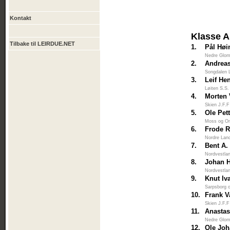
Kontakt
Klasse A
Tilbake til LEIRDUE.NET
1.
Pål Høi
Nedre Glo
2.
Andreas
Songdalen 
3.
Leif He
Løiten S.S.
4.
Morten
Skien J.F.F
5.
Ole Pett
Moss og O
6.
Frode 
Nordre Lan
7.
Bent A.
Nordvestlan
8.
Johan H
Nordvestlan
9.
Knut Iv
Sarpsborg 
10.
Frank V
Skien J.F.F
11.
Anastas
Nedre Glo
12.
Ole Joh