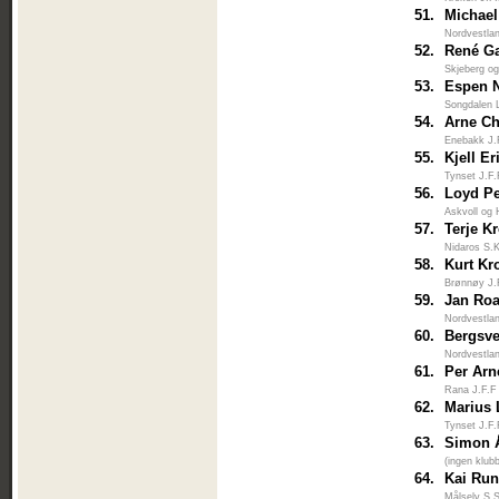
51.
Michael
Nordvestlan
52.
René G
Skjeberg o
53.
Espen 
Songdalen 
54.
Arne Ch
Enebakk J.
55.
Kjell E
Tynset J.F
56.
Loyd Pe
Askvoll og 
57.
Terje K
Nidaros S.
58.
Kurt Kr
Brønnøy J.
59.
Jan Roa
Nordvestlan
60.
Bergsv
Nordvestlan
61.
Per Arn
Rana J.F.F
62.
Marius
Tynset J.F
63.
Simon 
(ingen klub
64.
Kai Run
Målselv S.