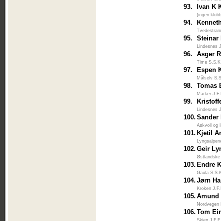
93.
Ivan K 
(ingen klub
94.
Kennet
Tvedestran
95.
Steinar
Lindesnes 
96.
Asger 
Time S.S.K
97.
Espen 
Målselv S.
98.
Tomas B
Marker J.F
99.
Kristof
Lindesnes 
100.
Sander
Askvoll og 
101.
Kjetil 
Lyngsalpen
102.
Geir L
Østlandske
103.
Endre 
Gaula S.S.
104.
Jørn Ha
Kroken J.F
105.
Amund 
Nordvegen 
106.
Tom Ei
Skien J.F.F