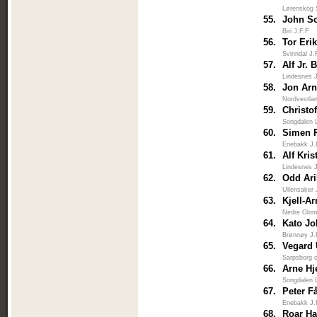
Lørenskog 
55.
John S
Biri J.F.F
56.
Tor Eri
Svinndal J.
57.
Alf Jr. 
Lindesnes 
58.
Jon Arn
Nordvestlan
59.
Christof
Songdalen 
60.
Simen 
Enebakk J.
61.
Alf Kris
Lindesnes 
62.
Odd Ari
Ullensaker 
63.
Kjell-Ar
Nedre Glo
64.
Kato J
Brønnøy J.
65.
Vegard 
Sarpsborg 
66.
Arne Hj
Songdalen 
67.
Peter F
Enebakk J.
68.
Roar Ha