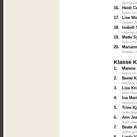
Romerike S
16.
Heidi C
Kroken J.F
17.
Lise Wo
Enebakk J.
18.
Isabell
Lindesnes 
19.
Mette S
Skien J.F.F
20.
Marian
Enebakk J.
Klasse 
1.
Malene
Kroken J.F
2.
Bente K
Askvoll og 
3.
Lise Kr
Nedre Glo
4.
Ina Mar
Sarpsborg 
5.
Trine K
Nedre Glo
6.
Ann Jea
Nedre Glo
7.
Beate 
Neiden og 
8.
Linda V