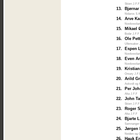
Skien J.F.F
13.
Bjørnar
Nidaros S.
14.
Arve K
Nordvestlan
15.
Mikael 
Bodø J.F.F
16.
Ole Pet
Ullensaker 
17.
Espen 
Nordvestlan
18.
Even A
Nordvestlan
19.
Kristia
Onsøy J.F.
20.
Arild G
Askvoll og 
21.
Per Joh
Alta J.F.F
22.
John Ta
Skien J.F.F
23.
Roger 
Alta J.F.F
24.
Bjarte 
Samnanger
25.
Jørgen 
Neiden og 
26.
Hauk E