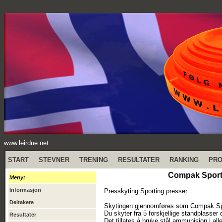
www.leirdue.net
START
STEVNER
TRENING
RESULTATER
RANKING
PR
Compak Sporti
Meny:
Informasjon
Presskyting Sporting presser
Deltakere
Skytingen gjennomføres som Compak Sport
Du skyter fra 5 forskjellige standplasser
Resultater
Det tillates å bruke stål ammunisjon i all