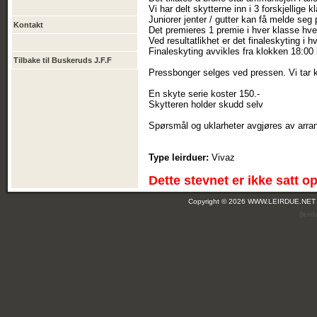
Vi har delt skytterne inn i 3 forskjellige
Juniorer jenter / gutter kan få melde seg 
Kontakt
Det premieres 1 premie i hver klasse hve
Ved resultatlikhet er det finaleskyting i h
Finaleskyting avvikles fra klokken 18:00 
Tilbake til Buskeruds J.F.F
Pressbonger selges ved pressen. Vi tar k
En skyte serie koster 150.-
Skytteren holder skudd selv
Spørsmål og uklarheter avgjøres av arra
Type leirduer:
Vivaz
Dette stevnet er ikke satt o
Copyright © 2026 WWW.LEIRDUE.NET
(leir