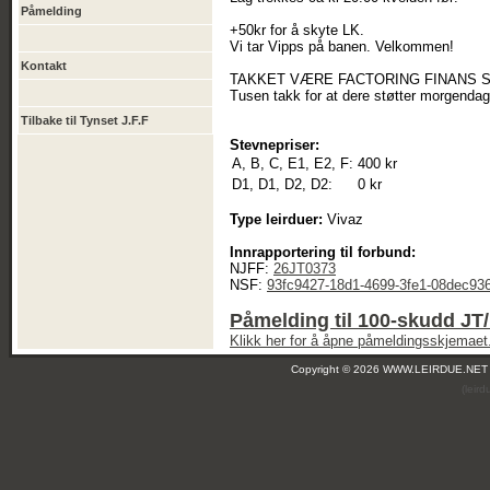
Påmelding
+50kr for å skyte LK.
Vi tar Vipps på banen. Velkommen!
Kontakt
TAKKET VÆRE FACTORING FINANS S
Tusen takk for at dere støtter morgendag
Tilbake til Tynset J.F.F
Stevnepriser:
A, B, C, E1, E2, F:
400 kr
D1, D1, D2, D2:
0 kr
Type leirduer:
Vivaz
Innrapportering til forbund:
NJFF:
26JT0373
NSF:
93fc9427-18d1-4699-3fe1-08dec93
Påmelding til 100-skudd JT
Klikk her for å åpne påmeldingsskjemaet
Copyright © 2026 WWW.LEIRDUE.NET
(leir