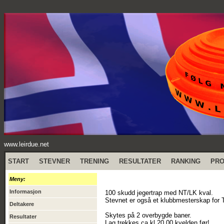
www.leirdue.net
START
STEVNER
TRENING
RESULTATER
RANKING
PR
Meny:
Informasjon
100 skudd jegertrap med NT/LK kval.
Stevnet er også et klubbmesterskap for 
Deltakere
Skytes på 2 overbygde baner.
Resultater
Lag trekkes ca kl 20.00 kvelden før!