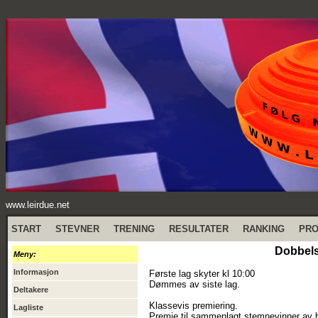
www.leirdue.net
START
STEVNER
TRENING
RESULTATER
RANKING
PR
Dobbels
Meny:
Informasjon
Første lag skyter kl 10:00
Dømmes av siste lag.
Deltakere
Klassevis premiering.
Lagliste
Premie til sammenlagt stemnevinner av 