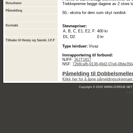
Resultater
Trekkepremie begge dagene av 2 store la
Påmelding
50,- ekstra for dem som skyt nordisk
Kontakt
Stevnepriser:
A, B, C, E1, E2, F:
400 kr
D1, D2:
0 kr
Tilbake til Herøy og Sande J.F.F
Type leirduer:
Vivaz
Innrapportering til forbund:
NJFF:
26JT1817
NSF:
72b8cafb-9138-49d2-07e6-08de35
Påmelding til Dobbelsmell
Klikk her for å åpne påmeldingsskjemaet
Copyright © 2026 WWW.LEIRDUE.NET
(leir