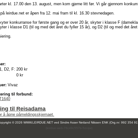
rter kl. 17.00 den 13. august, men kom gjerne litt før. Vi går gjennom konkur
å leirdue.net er åpen fra 12. mai fram til kl. 16.30 stevnedagen.
yter konkurranse for første gang og er over 20 år, skyter i klasse F (damekla
yter i klasse D1 (til og med det året du fyller 15 år), og D2 (til og med det året 
iering.
er:
1, D2, F:
200 kr
0 kr
uer:
Vivaz
ering til forbund:
T1640
ing til Reisadama
for å åpne påmeldingsskjemaet.
opyright © 2026 WWW.LEIRDUE.NET ved
Sindre Asser Netland Nilssen ENK (Org.nr: 992 354 91
(leirdue-web-76c49c557b-5zcqw)