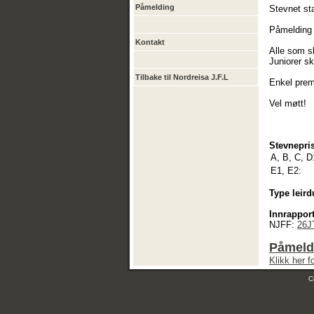
Påmelding
Stevnet sta
Påmelding p
Kontakt
Alle som sk
Juniorer sk
Tilbake til Nordreisa J.F.L
Enkel prem
Vel møtt!
Stevnepris
A, B, C, D
E1, E2:
Type leird
Innrapport
NJFF:
26J
Påmeld
Klikk her 
C