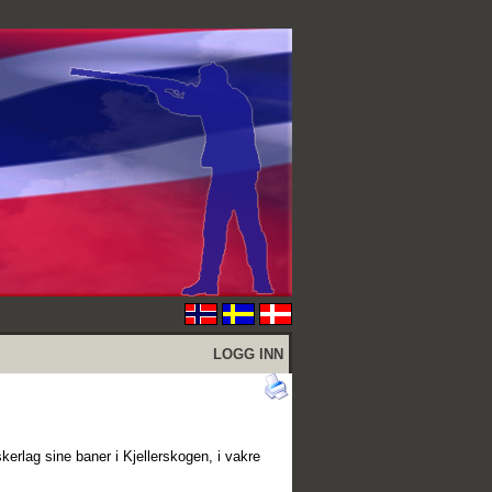
LOGG INN
skerlag sine baner i Kjellerskogen, i vakre