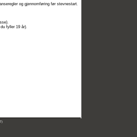
ranseregler og gjennomføring før stevnestart.
sse).
du fyller 19 år).
7)