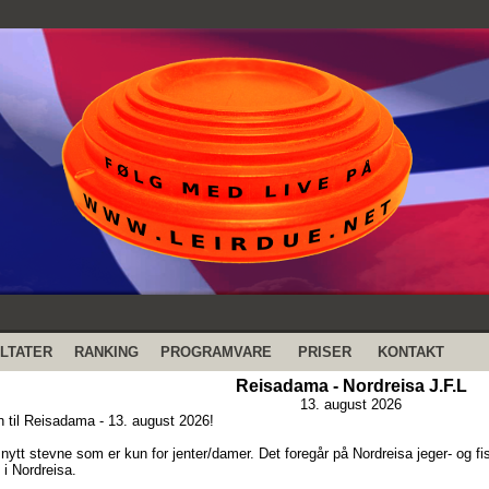
LTATER
RANKING
PROGRAMVARE
PRISER
KONTAKT
Reisadama - Nordreisa J.F.L
13. august 2026
til Reisadama - 13. august 2026!
 nytt stevne som er kun for jenter/damer. Det foregår på Nordreisa jeger- og fi
 i Nordreisa.