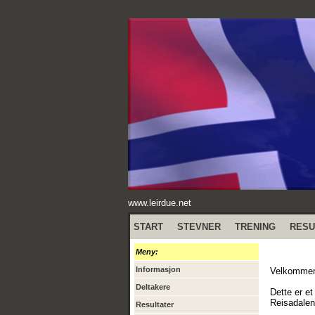
www.leirdue.net
START
STEVNER
TRENING
RESU
Meny:
Informasjon
Velkommen 
Deltakere
Dette er et
Reisadalen
Resultater