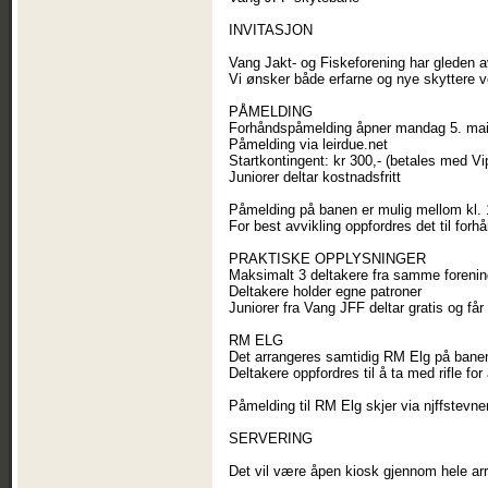
INVITASJON
Vang Jakt- og Fiskeforening har gleden av 
Vi ønsker både erfarne og nye skyttere v
PÅMELDING
Forhåndspåmelding åpner mandag 5. mai 
Påmelding via leirdue.net
Startkontingent: kr 300,- (betales med Vi
Juniorer deltar kostnadsfritt
Påmelding på banen er mulig mellom kl. 
For best avvikling oppfordres det til for
PRAKTISKE OPPLYSNINGER
Maksimalt 3 deltakere fra samme forenin
Deltakere holder egne patroner
Juniorer fra Vang JFF deltar gratis og få
RM ELG
Det arrangeres samtidig RM Elg på bane
Deltakere oppfordres til å ta med rifle fo
Påmelding til RM Elg skjer via njffstevne
SERVERING
Det vil være åpen kiosk gjennom hele ar