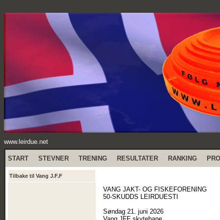
www.leirdue.net
START
STEVNER
TRENING
RESULTATER
RANKING
PR
Tilbake til Vang J.F.F
VANG JAKT- OG FISKEFORENING
50-SKUDDS LEIRDUESTI
Søndag 21. juni 2026
Vang JFF skytebane