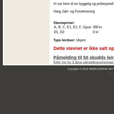
Vi ser frem til en hyggelig og profesjone
Vang Jakt- og Fiskeforening
Stevnepriser:
A, B, C, E1, E2, F, Gjest:
300 kr
D1, D2:
0 kr
Type leirduer:
Ukjent
Dette stevnet er ikke satt o
Påmelding til 50 skudds lei
Klikk her for å åpne påmeldingsskjemaet
Copyright © 2026 WWW.LEIRDUE.NET
(leir