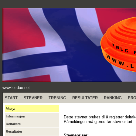
www.leirdue.net
START
STEVNER
TRENING
RESULTATER
RANKING
PR
Meny:
Informasjon
Dette stevnet brukes til å registrer delta
Påmeldingen må gjøres før stevnestart.
Deltakere
Resultater
Stevnepriser: