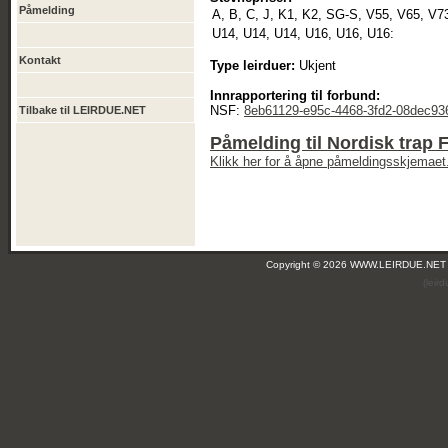
Påmelding
A, B, C, J, K1, K2, SG-S, V55, V65, V7
U14, U14, U14, U16, U16, U16:
Kontakt
Type leirduer:
Ukjent
Innrapportering til forbund:
NSF:
8eb61129-e95c-4468-3fd2-08dec93
Tilbake til LEIRDUE.NET
Påmelding til Nordisk trap
Klikk her for å åpne påmeldingsskjemaet
Copyright © 2026 WWW.LEIRDUE.NET
(leir