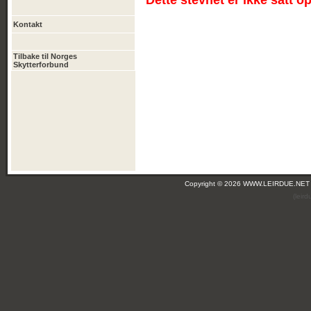
Dette stevnet er ikke satt o
Kontakt
Tilbake til Norges
Skytterforbund
Copyright © 2026 WWW.LEIRDUE.NET
(leir