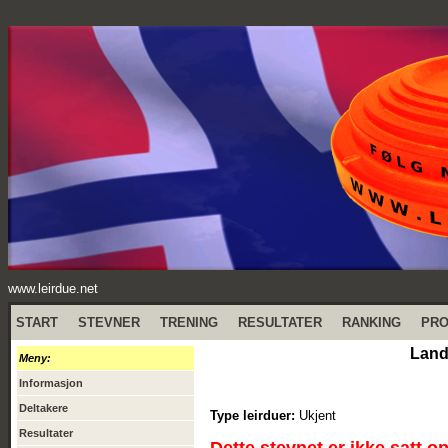
www.leirdue.net
START
STEVNER
TRENING
RESULTATER
RANKING
PR
Land
Meny:
Informasjon
Deltakere
Type leirduer:
Ukjent
Resultater