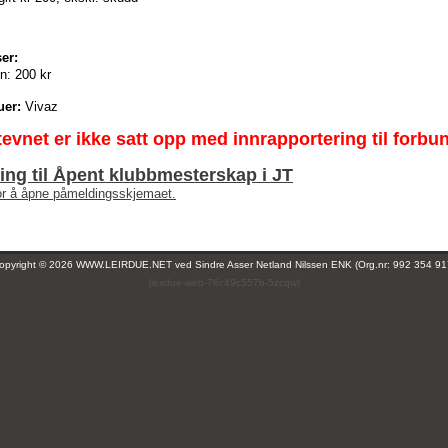
er:
n:
200 kr
uer:
Vivaz
tevnet er ikke satt opp med innrapportering til forbu
ng til Åpent klubbmesterskap i JT
for å åpne påmeldingsskjemaet.
opyright © 2026 WWW.LEIRDUE.NET ved
Sindre Asser Netland Nilssen ENK (Org.nr: 992 354 91
(leirdue-web-76c49c557b-5zcqw)