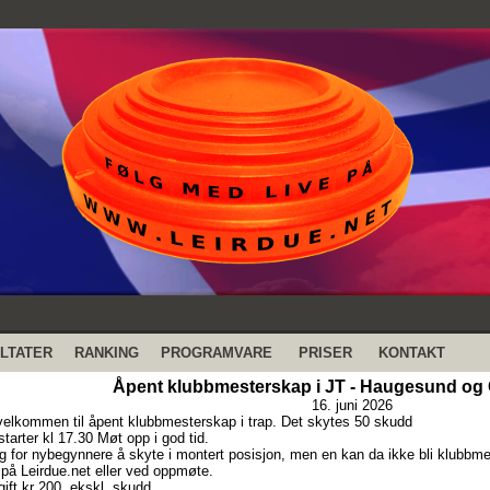
LTATER
RANKING
PROGRAMVARE
PRISER
KONTAKT
Åpent klubbmesterskap i JT - Haugesund og
16. juni 2026
velkommen til åpent klubbmesterskap i trap. Det skytes 50 skudd
tarter kl 17.30 Møt opp i god tid.
ig for nybegynnere å skyte i montert posisjon, men en kan da ikke bli klubbme
på Leirdue.net eller ved oppmøte.
ift kr 200, ekskl. skudd