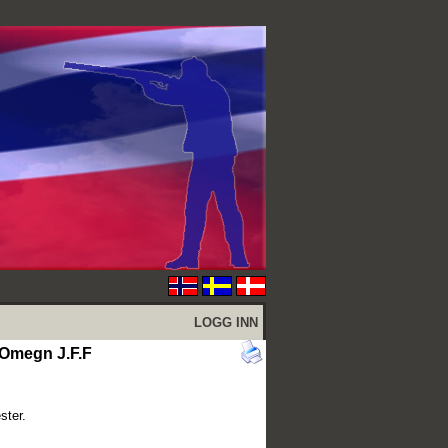
LOGG INN
 Omegn J.F.F
ster.