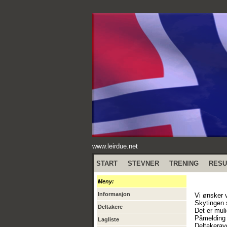
www.leirdue.net
START
STEVNER
TRENING
RESU
Meny:
Informasjon
Vi ønsker 
Skytingen s
Deltakere
Det er mul
Påmelding 
Lagliste
Deltakeravg