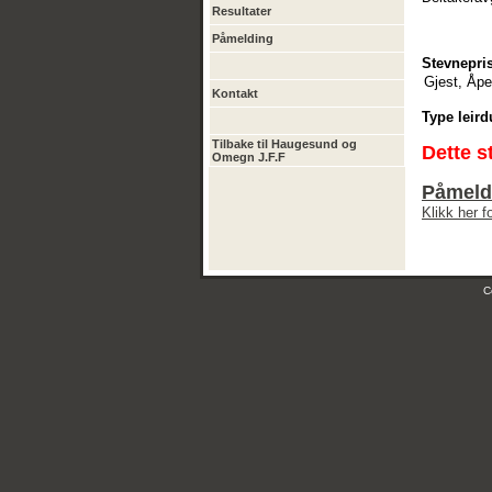
Resultater
Påmelding
Stevnepris
Gjest, Åpe
Kontakt
Type leird
Tilbake til Haugesund og
Dette s
Omegn J.F.F
Påmeldi
Klikk her 
C