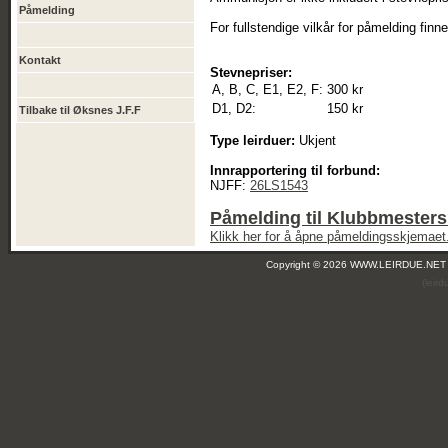
Påmelding
For fullstendige vilkår for påmelding fin
Kontakt
Stevnepriser:
A, B, C, E1, E2, F:
300 kr
D1, D2:
150 kr
Tilbake til Øksnes J.F.F
Type leirduer:
Ukjent
Innrapportering til forbund:
NJFF:
26LS1543
Påmelding til Klubbmesters
Klikk her for å åpne påmeldingsskjemaet
Copyright © 2026 WWW.LEIRDUE.NET
(leir