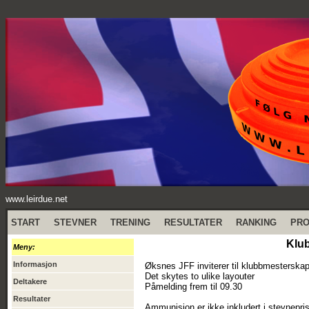
www.leirdue.net
START
STEVNER
TRENING
RESULTATER
RANKING
PR
Klub
Meny:
Informasjon
Øksnes JFF inviterer til klubbmesterskap
Det skytes to ulike layouter
Deltakere
Påmelding frem til 09.30
Resultater
Ammunisjon er ikke inkludert i stevnepris