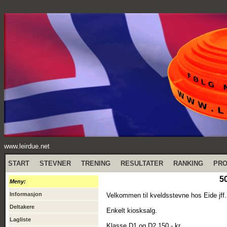
www.leirdue.net
START
STEVNER
TRENING
RESULTATER
RANKING
PR
5
Meny:
Informasjon
Velkommen til kveldsstevne hos Eide jff.
Deltakere
Enkelt kiosksalg.
Lagliste
Klasse D1 og D2 150,- kr.