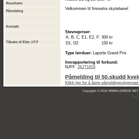
Resultater
Velkommen til finnsetra skytebane!
Påmelding
Kontakt
Stevnepriser:
A, B, C, E1, E2, F:
300 kr
Tilbake til Eide J.F.F
D1, D2:
150 kr
Type leirduer:
Laporte Grand Prix
Innrapportering til forbund:
NJFF:
26JT1819
Påmelding til 50.skudd kvel
Klikk her for å åpne påmeldingsskjemaet
Copyright © 2026 WWW.LEIRDUE.NET
(leir