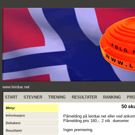
www.leirdue.net
START
STEVNER
TRENING
RESULTATER
RANKING
PR
50 sk
Meny:
Informasjon
Påmelding på leirdue.net eller ved ankom
Påmelding pris 160,-. 2 stk. dueserier.
Deltakere
Ingen premiering.
Resultater