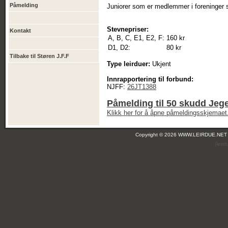
Påmelding
Juniorer som er medlemmer i foreninger 
Stevnepriser:
Kontakt
A, B, C, E1, E2, F:
160 kr
D1, D2:
80 kr
Tilbake til Støren J.F.F
Type leirduer:
Ukjent
Innrapportering til forbund:
NJFF:
26JT1388
Påmelding til 50 skudd Jege
Klikk her for å åpne påmeldingsskjemaet
Copyright © 2026 WWW.LEIRDUE.NET
(leir