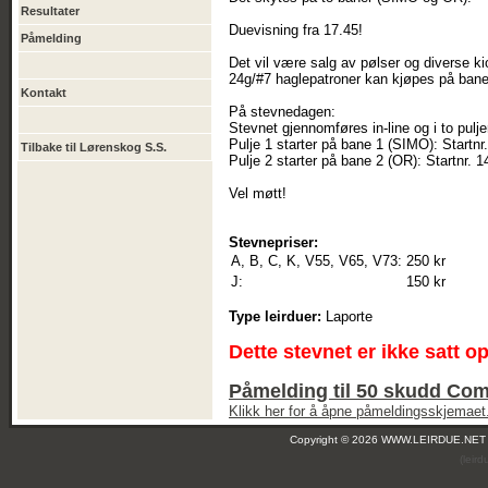
Resultater
Duevisning fra 17.45!
Påmelding
Det vil være salg av pølser og diverse k
24g/#7 haglepatroner kan kjøpes på bane
Kontakt
På stevnedagen:
Stevnet gjennomføres in-line og i to pulje
Pulje 1 starter på bane 1 (SIMO): Startnr
Tilbake til Lørenskog S.S.
Pulje 2 starter på bane 2 (OR): Startnr. 1
Vel møtt!
Stevnepriser:
A, B, C, K, V55, V65, V73:
250 kr
J:
150 kr
Type leirduer:
Laporte
Dette stevnet er ikke satt o
Påmelding til 50 skudd Co
Klikk her for å åpne påmeldingsskjemaet
Copyright © 2026 WWW.LEIRDUE.NET
(leir