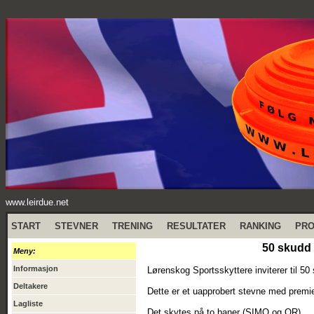
www.leirdue.net
START
STEVNER
TRENING
RESULTATER
RANKING
PR
50 skudd 
Meny:
Informasjon
Lørenskog Sportsskyttere inviterer til 5
Deltakere
Dette er et uapprobert stevne med premier
Lagliste
Det skytes på to baner (SIMO og OR).