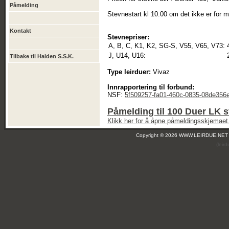
Påmelding
Stevnestart kl 10.00 om det ikke er for 
Kontakt
Stevnepriser:
A, B, C, K1, K2, SG-S, V55, V65, V73:
J, U14, U16:
Tilbake til Halden S.S.K.
Type leirduer:
Vivaz
Innrapportering til forbund:
NSF:
5f509257-fa01-460c-0835-08de356
Påmelding til 100 Duer LK 
Klikk her for å åpne påmeldingsskjemaet
Copyright © 2026 WWW.LEIRDUE.NET
(leir