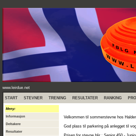
www.leirdue.net
START
STEVNER
TRENING
RESULTATER
RANKING
PR
Meny:
Informasjon
Velkommen til sommerstevne hos Halde
Deltakere
God plass til parkering på anlegget til vo
Resultater
Prisen for stevne blir : Senior 450,- Jun