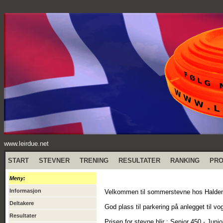
www.leirdue.net
START
STEVNER
TRENING
RESULTATER
RANKING
PR
Meny:
Informasjon
Velkommen til sommerstevne hos Halde
Deltakere
God plass til parkering på anlegget til vo
Resultater
Prisen for stevne blir : Senior 450,- Jun