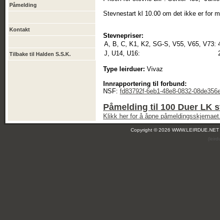
Påmelding
Stevnestart kl 10.00 om det ikke er for 
Kontakt
Stevnepriser:
A, B, C, K1, K2, SG-S, V55, V65, V73:
J, U14, U16:
Tilbake til Halden S.S.K.
Type leirduer:
Vivaz
Innrapportering til forbund:
NSF:
fd83792f-6eb1-48e8-0832-08de356
Påmelding til 100 Duer LK 
Klikk her for å åpne påmeldingsskjemaet
Copyright © 2026 WWW.LEIRDUE.NET
(leir