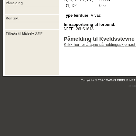
Påmelding
D1, D2:
0 kr
Type leirduer:
Vivaz
Kontakt
Innrapportering til forbund:
NJFF:
26LS1618
Tilbake til Målselv J.F.F
Påmelding til Kveldsstevne
Klikk her for å åpne påmeldingsskjemaet
Copyright © 2026 WWW.LEIRDUE.NET
(leir