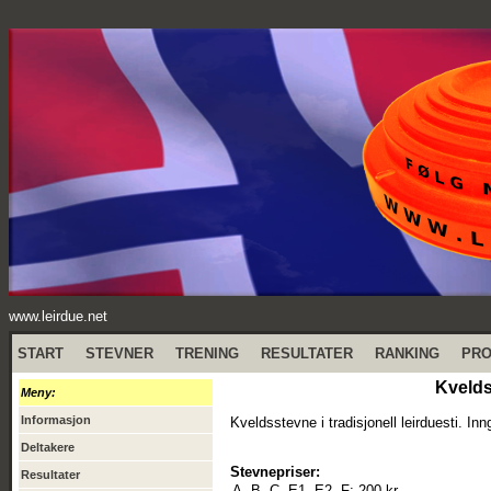
www.leirdue.net
START
STEVNER
TRENING
RESULTATER
RANKING
PR
Kvelds
Meny:
Informasjon
Kveldsstevne i tradisjonell leirduesti. I
Deltakere
Stevnepriser:
Resultater
A, B, C, E1, E2, F:
200 kr