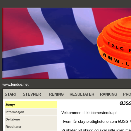
www.leirdue.net
START
STEVNER
TRENING
RESULTATER
RANKING
PR
ØJSS
Meny:
Informasjon
Velkommen til klubbmesterskap!
Deltakere
Hvem får skryterettighetene som ØJSS 
Resultater
Vi skyter 50 skudd og skal sitte igjen me